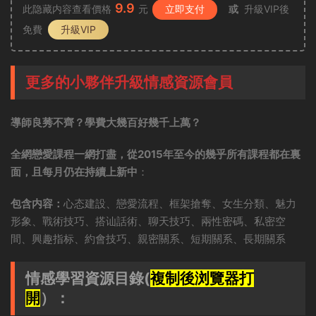
9.9
此隐藏内容查看價格
元
立即支付
或
升級VIP後
免費
升級VIP
更多的小夥伴升級情感資源會員
導師良莠不齊？學費大幾百好幾千上萬？
全網戀愛課程一網打盡，從2015年至今的幾乎所有課程都在裏
面，且每月仍在持續上新中
：
包含内容：
心态建設、戀愛流程、框架搶奪、女生分類、魅力
形象、戰術技巧、搭讪話術、聊天技巧、兩性密碼、私密空
間、興趣指标、約會技巧、親密關系、短期關系、長期關系
情感學習資源目錄(
複制後浏覽器打
開
）：