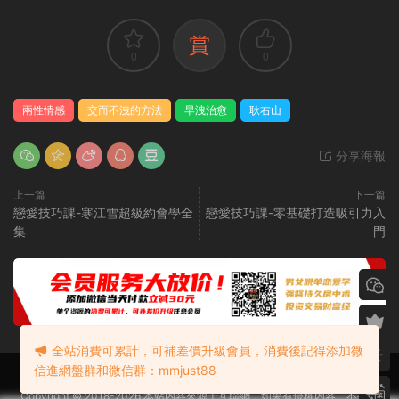
賞
0
0
兩性情感
交而不洩的方法
早洩治愈
耿右山
分享海報
上一篇
下一篇
戀愛技巧課-寒江雪超級約會學全
戀愛技巧課-零基礎打造吸引力入
集
門
全站消費可累計，可補差價升級會員，消費後記得添加微
信進網盤群和微信群：mmjust88
Copyright © 2018-2026 本站内容來源于互聯網，如果有侵權内容、不妥之