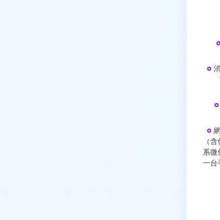
（含
系微
一台