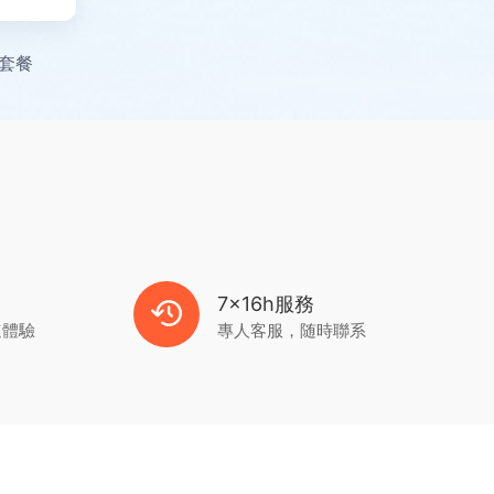
套餐
7x16h服務
速體驗
專人客服，随時聯系