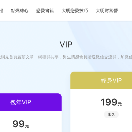
程
點燃雄心
戀愛書籍
大明戀愛技巧
大明财富營
VIP
綱見首頁置頂文章，網盤群共享，男生情感會員贈送微信交流群，加微信mm
終身VIP
199
包年VIP
元
永久
99
元