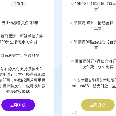
199男生情感會員【首
12個月
買】
男生情感會員任選1年
半價購99女生情感會員
可單買】
消費可累計，可補差價升級
199男生情感永久會員
半價購99點燃雄心【首
買】
自有網盤群，售後無憂
百度網盤群+微信交流
次付費，永久免費
網站在線支付支持微信支付
信用卡），支付後憑截圖聯
信即可，移動端用戶可用另
支付寶&花呗支付加微
手機掃碼支付，也可以加微
mmjust88，當天付款，立
信獲取收款碼
元
立即升級
立即升級