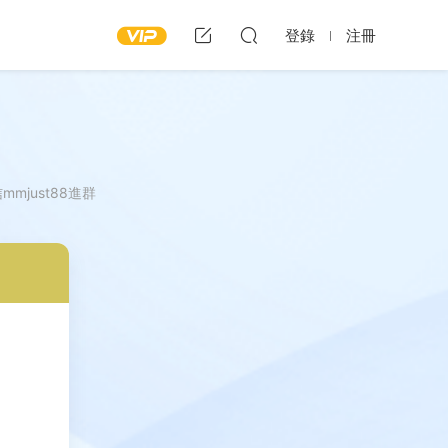
登錄
注冊
just88進群