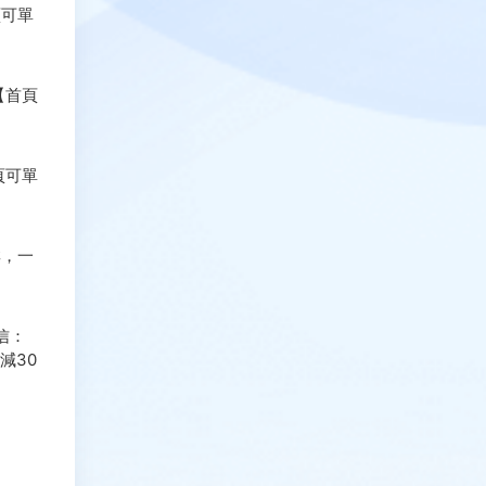
頁可單
【首頁
頁可單
群，一
信：
減30