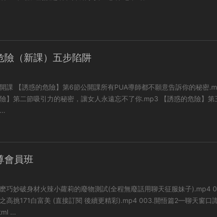
危險（新課）五步陷阱
不願意告訴你的秘密.mp3
第二節吸引力的秘密，讓女人永遠忘不了你.mp3 【誘惑的危險】第三節
..
尊會員班
怎麽巧妙破身材火辣小蘿莉的廢物測試(全程無廢話用聊天征服妹子).mp4 002.白
71白富美 (直接訂閱 後續更精彩).mp4 003.開悟篇2—聊天窗口識别-
l ...