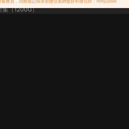
級會員，消費後記得添加微信進網盤群和微信群：mmjust88
集（1200G）
024【约妹到家】 2024【一约得
主课程
二课：人与人的思维差