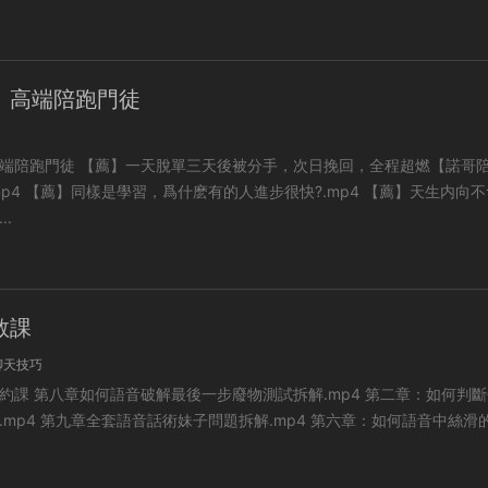
】高端陪跑門徒
天後被分手，次日挽回，全程超燃【諾哥陪跑門
 【薦】天生内向不會幽
..
教課
聊天技巧
p4 第二章：如何判斷什麽
4 第六章：如何語音中絲滑的解決