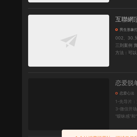
互聯網頂
男生形象
002、30.兄弟
三則案例 實操講解
方法：可以像
恋爱脱
恋爱心法
1-先导片：追一个人可以多
3-微信开场白：
“暧昧感”和“.