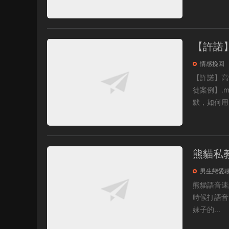
【許諾
情感挽回
【許諾】高端陪跑門徒 【薦】一天脫單三
徒案例】.mp4 【薦】同樣是學習，爲什麽有的人進步很快?.mp4
默，如何用.
熊貓私
男生戀愛
熊貓語音速約課 第八章如何語音破解最後一步廢物測試拆解.m
時候打語音.mp4 第九章全套語音話術妹子問題拆解.mp
妹子的...