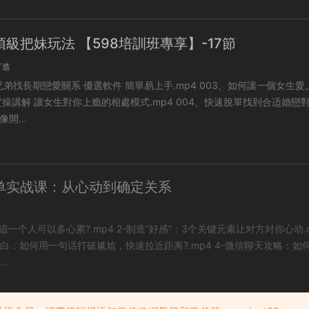
級把妹玩法 【598培訓班專享】-17節
打造
找長期戀愛關系 優選軟件 簡單易上手.mp4 003、如何讓一個女生愛上你：
 讓女生對你上瘾的相處模式.mp4 004、快速脫單找到合适婚戀對象的
開...
单实战课：从心动到确定关系
心累?.mp4 2-制造“好感”：3个关键元素让对方对你心动.mp4
如何用一句话打破尴尬，快速拉近距离?.mp4 4-微信聊天攻略：如何聊出
..