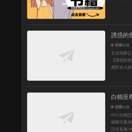
誘惑的
戀愛心法
五步陷阱公開課 【誘惑的危險】第6節公開課所有PUA導師都
【誘惑的危險】
應對女人的.
白鶴至
戀愛心法
001.白鶴
鶴聊天案例之高挑1
語音直播.htm