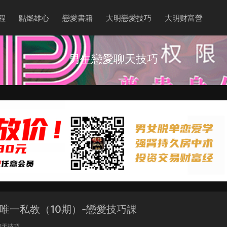
程
點燃雄心
戀愛書籍
大明戀愛技巧
大明财富營
男生戀愛聊天技巧
年唯一私教（10期）-戀愛技巧課
聊天技巧