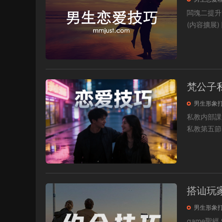
闆塊二提升方法(内容擴展) 闆塊五關系
梵公子
男生形象
私教内部課第二節直播近
搭讪玩
男生形象
game聖經 9.第九章 應該怎麽網聊(網聊必須具備的基本認知).mp4 27.第二十七章 帶學生