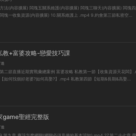
維護(内容擴展) 闆塊三聊天(内容擴展) 闆塊四約會
(内容擴展) 闆塊一收集資源(内容擴展) 10.關系維護上 .mp4 9.約會第三節私密空...
私教+富婆攻略-戀愛技巧課
打造
期實戰彙總案例 富婆攻略 私教第一節【收集資源天花闆】.mp4
私教第五節【如何找個好老婆?如何高娶?】.mp4 私教第四節【短期&長期&高娶...
家game聖經完整版
打造