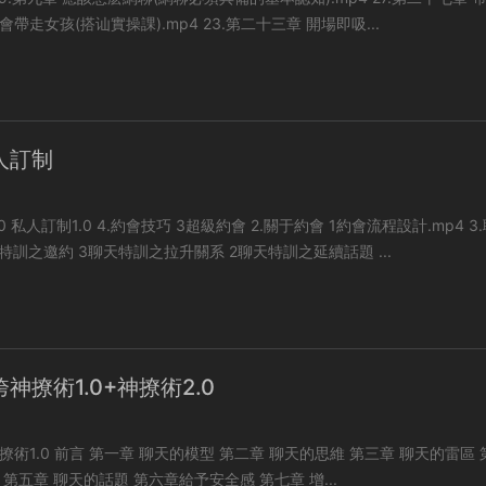
順便及時約會帶走女孩(搭讪實操課).mp4 23.第二十三章 開場即吸...
人訂制
p4 3.聊天
技巧 4聊天特訓之邀約 3聊天特訓之拉升關系 2聊天特訓之延續話題 ...
神撩術1.0+神撩術2.0
 聊天的思維 第三章 聊天的雷區 第四章
聊天開場白 第五章 聊天的話題 第六章給予安全感 第七章 增...