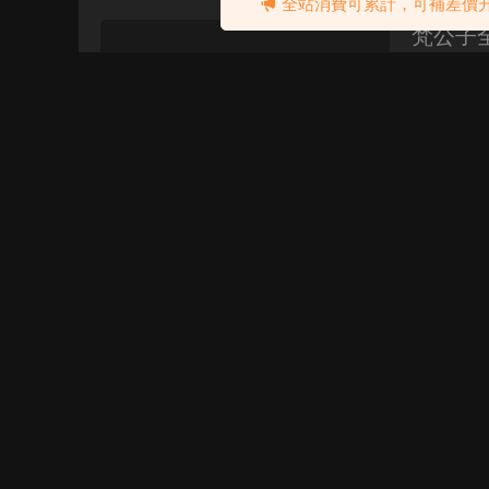
全站消費可累計，可補差價升
梵公子全
恋爱心法
1、男生课程系列 2023【中国各JIECENG脱单指南】 2
欣然教
恋爱心法
欣然教主课程 01 成人沟通进阶课 01_第一课：先导课.mp4 02_第
异.mp4 03_第三课：与人交流的逻辑.mp4 04_第四课：人与人的性格差异.mp4 05_第五
课：...