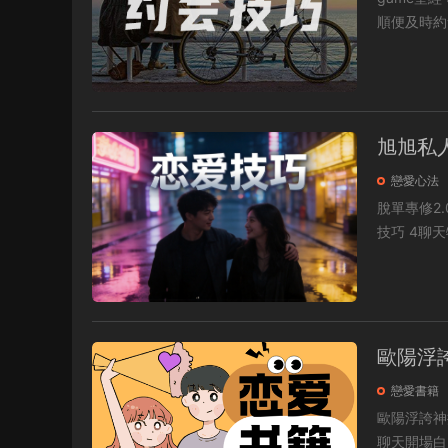
旭旭私
戀愛心法
脫單專修2.0 私人訂制1.0 4.約會技巧 3超級約會 2.關于約會 1約會流程設計.m
歐陽浮誇
戀愛書籍
歐陽浮誇神撩術1.0 前言 第一章 聊天的模型 第二章