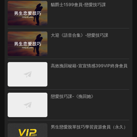
貓爵士1599會員-戀愛技巧課
大迎《語音合集》-戀愛技巧課
高效挽回秘籍-宣宣情感399VIP終身會員
戀愛技巧課-《挽回她》
男生戀愛脫單技巧學習資源會員（永久）