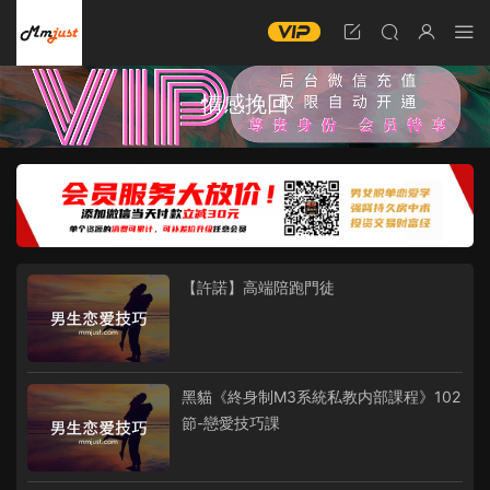
情感挽回
【許諾】高端陪跑門徒
黑貓《終身制M3系統私教内部課程》102
節-戀愛技巧課