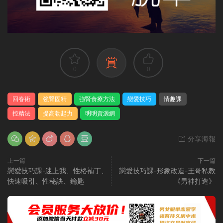
賞
0
0
回春術
強腎固精
強腎食療方法
戀愛技巧
情趣課
控精法
提高勃起力
明明資源網
分享海報
上一篇
下一篇
戀愛技巧課-迷上我、性格補丁、
戀愛技巧課-形象改造-王哥私教
快速吸引、性秘訣、鑰匙
《男神打造》