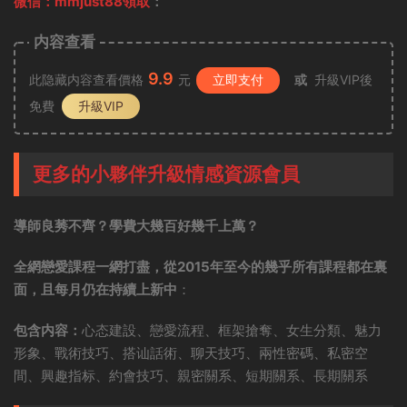
微信：mmjust88領取
：
内容查看
9.9
此隐藏内容查看價格
元
立即支付
或
升級VIP後
免費
升級VIP
更多的小夥伴升級情感資源會員
導師良莠不齊？學費大幾百好幾千上萬？
全網戀愛課程一網打盡，從2015年至今的幾乎所有課程都在裏
面，且每月仍在持續上新中
：
包含内容：
心态建設、戀愛流程、框架搶奪、女生分類、魅力
形象、戰術技巧、搭讪話術、聊天技巧、兩性密碼、私密空
間、興趣指标、約會技巧、親密關系、短期關系、長期關系