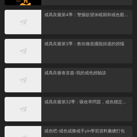
戒爲良藥第4季：警惕欲望休眠期和戒色厭倦
情緒
戒爲良藥第3季：教你徹底擺脫頻遺的煩惱
戒爲良藥卷首篇-我的戒色經驗談
戒爲良藥第32季：吸收率問題，戒色穩定
期，精子質量
戒色吧-戒色戒撸戒手yin學習資料彙總打包