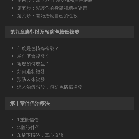
第四步：建立24小時支持和責任機制
第五步：愛護你的身體和精神健康
第六步：開始治療自己的性欲
第九章應對以及預防色情瘾複發
什麽是色情瘾複發？
爲什麽會複發？
複發如何發生？
如何遏制複發
預防未來複發
深入治療階段，預防色情瘾複發
第十章伴侶治療法
1.重樹信任
2.體諒伴侶
3.放下憤怒，真心原諒