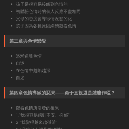
孩子是很容易接觸到色情的
初體驗色情時的個人反應不盡相同
父母的态度會導緻情況惡的化
孩子因爲各種原因繼續觀看色情
第三章與色情戀愛
逐漸遠離色情
自述
在色情中越陷越深
自述
第四章色情導緻的惡果——勇于直視還是裝聾作啞？
觀看色情所引發的後果
1.“我很容易感到不安、抑郁”
2.“我變得越來越孤僻”