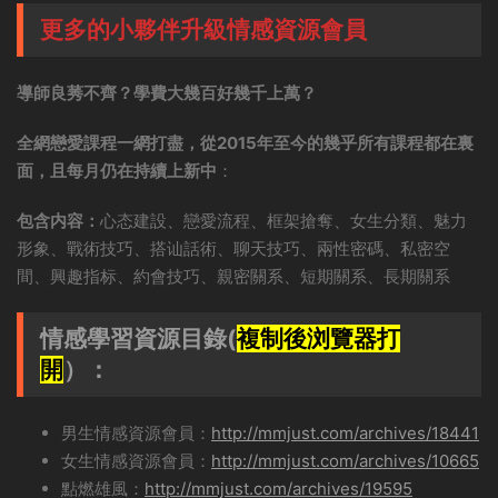
更多的小夥伴升級情感資源會員
導師良莠不齊？學費大幾百好幾千上萬？
全網戀愛課程一網打盡，從2015年至今的幾乎所有課程都在裏
面，且每月仍在持續上新中
：
包含内容：
心态建設、戀愛流程、框架搶奪、女生分類、魅力
形象、戰術技巧、搭讪話術、聊天技巧、兩性密碼、私密空
間、興趣指标、約會技巧、親密關系、短期關系、長期關系
情感學習資源目錄(
複制後浏覽器打
開
）：
男生情感資源會員：
http://mmjust.com/archives/18441
女生情感資源會員：
http://mmjust.com/archives/10665
點燃雄風：
http://mmjust.com/archives/19595