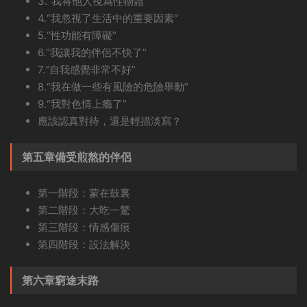
3.“我将他人視爲性物體”
4.“我忽視了生活中的重要因素”
5.“性功能有障礙”
6.“我讓我的伴侶不快了”
7.“自我感覺非常不好”
8.“我在做一些有風險的危險舉動”
9.“我對色情上瘾了”
應該認真對待，還是輕描淡寫？
第五章備受煎熬的伴侶
第一階段：蒙在鼓裏
第二階段：大吃一驚
第三階段：情感傷痕
第四階段：設法解決
第六章窮途末路