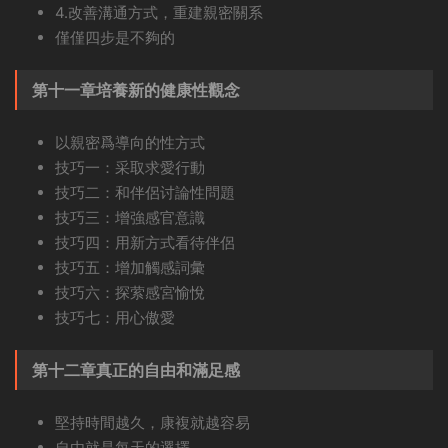
4.改善溝通方式，重建親密關系
僅僅四步是不夠的
第十一章培養新的健康性觀念
以親密爲導向的性方式
技巧一：采取求愛行動
技巧二：和伴侶讨論性問題
技巧三：增強感官意識
技巧四：用新方式看待伴侶
技巧五：增加觸感詞彙
技巧六：探萦感宮愉悅
技巧七：用心傲愛
第十二章真正的自由和滿足感
堅持時間越久，康複就越容易
自由就是每天的選擇