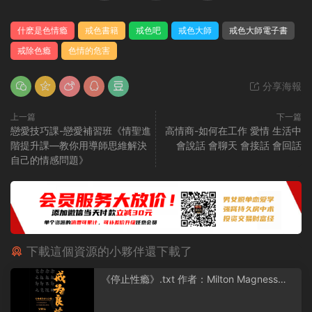
什麽是色情瘾
戒色書籍
戒色吧
戒色大師
戒色大師電子書
戒除色瘾
色情的危害
分享海報
上一篇
下一篇
戀愛技巧課-戀愛補習班《情聖進
高情商-如何在工作 愛情 生活中
階提升課—教你用導師思維解決
會說話 會聊天 會接話 會回話
自己的情感問題》
下載這個資源的小夥伴還下載了
《停止性瘾》.txt 作者：Milton Magness
（米爾頓·馬格尼斯）