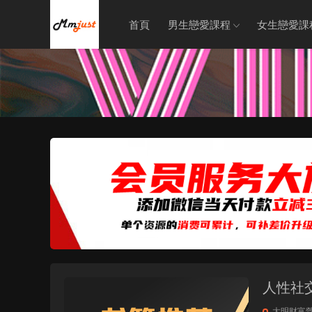
首頁
男生戀愛課程
女生戀愛課
人性社交
大明财富