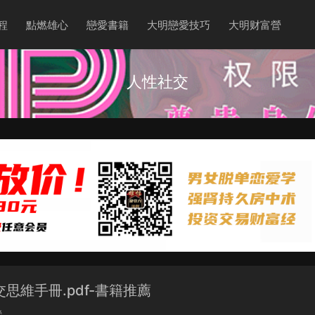
程
點燃雄心
戀愛書籍
大明戀愛技巧
大明财富營
人性社交
思維手冊.pdf-書籍推薦
營