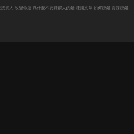
鏈接貴人,改變命運,爲什麽不要賺窮人的錢,賺錢文章,如何賺錢,賣課賺錢,