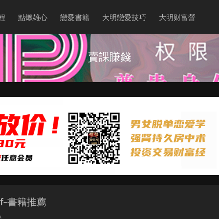
程
點燃雄心
戀愛書籍
大明戀愛技巧
大明财富營
賣課賺錢
df-書籍推薦
營