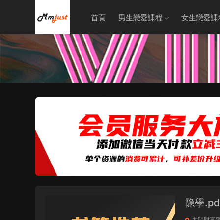
首頁
男生戀愛課程
女生戀愛課
隐學.p
大明财富