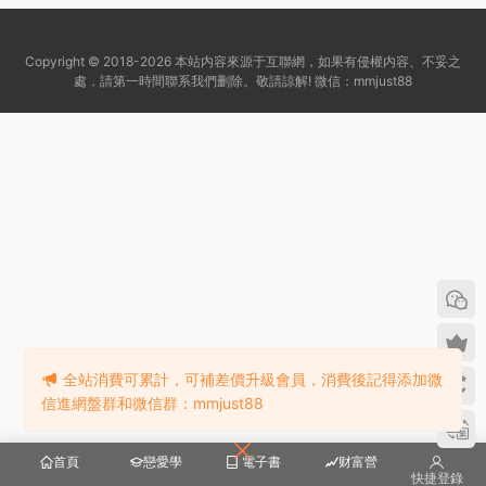
Copyright © 2018-2026 本站内容來源于互聯網，如果有侵權内容、不妥之
處，請第一時間聯系我們删除。敬請諒解! 微信：mmjust88
全站消費可累計，可補差價升級會員，消費後記得添加微
信進網盤群和微信群：mmjust88
首頁
戀愛學
電子書
财富營
快捷登錄