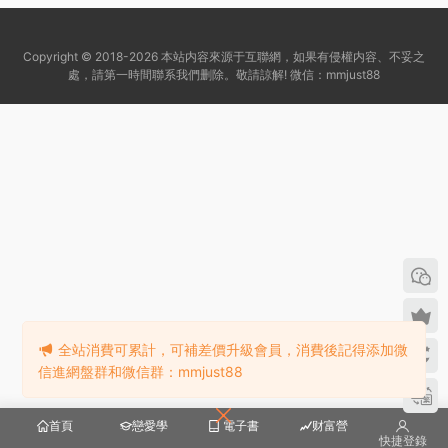
Copyright © 2018-2026 本站内容來源于互聯網，如果有侵權内容、不妥之
處，請第一時間聯系我們删除。敬請諒解! 微信：mmjust88
全站消費可累計，可補差價升級會員，消費後記得添加微
信進網盤群和微信群：mmjust88
首頁
戀愛學
電子書
财富營
快捷登錄