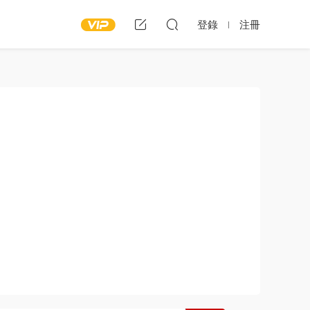
登錄
注冊