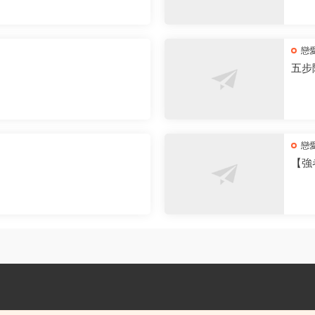
戀
五步
戀
【強