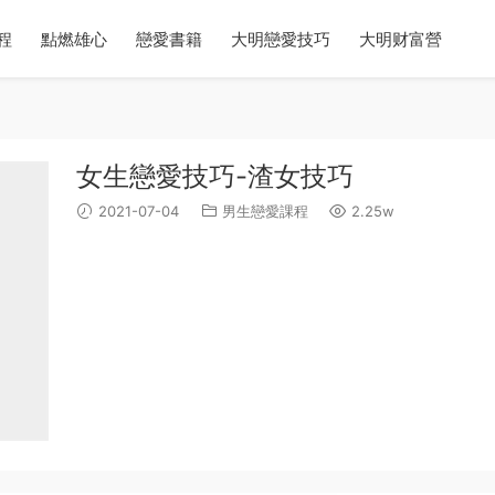
程
點燃雄心
戀愛書籍
大明戀愛技巧
大明财富營
女生戀愛技巧-渣女技巧
2021-07-04
男生戀愛課程
2.25w