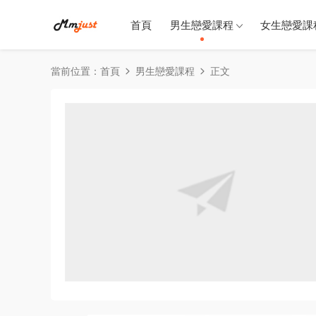
首頁
男生戀愛課程
女生戀愛課
當前位置：
首頁
男生戀愛課程
正文