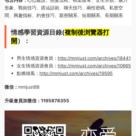
包含内容：
心态建設、戀愛流程、框架搶奪、女生分類、魅力
形象、戰術技巧、搭讪話術、聊天技巧、兩性密碼、私密空
間、興趣指标、約會技巧、親密關系、短期關系、長期關系
情感學習資源目錄(
複制後浏覽器打
開
）：
男生情感資源會員：
http://mmjust.com/archives/18441
女生情感資源會員：
http://mmjust.com/archives/10665
點燃雄風：
http://mmjust.com/archives/19595
微信：
mmjust88
升級會員加微信：1195878355