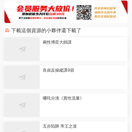
下載這個資源的小夥伴還下載了
兩性博弈大師課
良叔反操縱課9節
哪吒分渣《異性流量》
五步陷阱 帝王之道