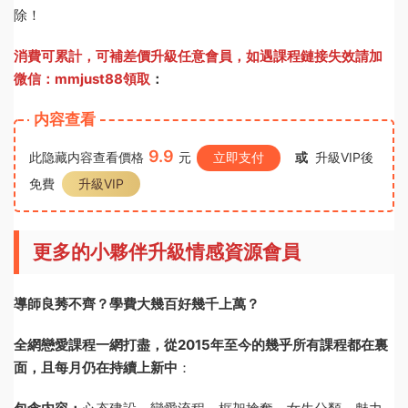
除！
消費可累計，可補差價升級任意會員，
如遇課程鏈接失效請加
微信：mmjust88領取
：
内容查看
9.9
此隐藏内容查看價格
元
立即支付
或
升級VIP後
免費
升級VIP
更多的小夥伴升級情感資源會員
導師良莠不齊？學費大幾百好幾千上萬？
全網戀愛課程一網打盡，從2015年至今的幾乎所有課程都在裏
面，且每月仍在持續上新中
：