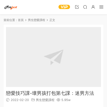
當前位置：
首頁
男生戀愛課程
正文
戀愛技巧課-壞男孩打包第七課：迷男方法
2022-02-20
男生戀愛課程
5.95w