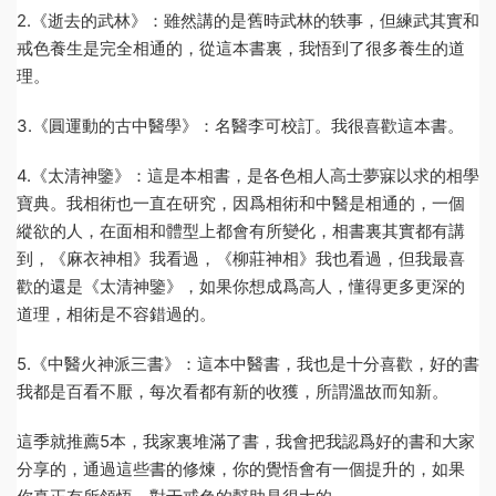
2.《逝去的武林》：雖然講的是舊時武林的轶事，但練武其實和
戒色養生是完全相通的，從這本書裏，我悟到了很多養生的道
理。
3.《圓運動的古中醫學》：名醫李可校訂。我很喜歡這本書。
4.《太清神鑒》：這是本相書，是各色相人高士夢寐以求的相學
寶典。我相術也一直在研究，因爲相術和中醫是相通的，一個
縱欲的人，在面相和體型上都會有所變化，相書裏其實都有講
到，《麻衣神相》我看過，《柳莊神相》我也看過，但我最喜
歡的還是《太清神鑒》，如果你想成爲高人，懂得更多更深的
道理，相術是不容錯過的。
5.《中醫火神派三書》：這本中醫書，我也是十分喜歡，好的書
我都是百看不厭，每次看都有新的收獲，所謂溫故而知新。
這季就推薦5本，我家裏堆滿了書，我會把我認爲好的書和大家
分享的，通過這些書的修煉，你的覺悟會有一個提升的，如果