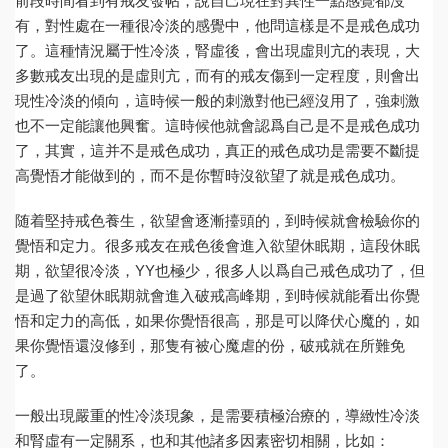
前段時間看到有戒友發帖，說自己現在對異性一點感覺都沒
有，對性處在一種很冷淡的感覺中，他問這樣是不是戒色成功
了。這種情況屬于性冷淡，腎虛後，會出現虛則亢的表現，大
多數戒友出現的是虛則亢，而有的戒友傷到一定程度，則會出
現性冷淡的傾向，這時候一般的刺激對他已經沒用了，強刺激
也不一定能讓他興奮。這時候他就會認爲自己是不是戒色成功
了，其實，這并不是戒色成功，真正的戒色成功是需要不斷提
高覺悟才能做到的，而不是你暫時沒欲望了就是戒色成功。
随着堅持戒色養生，欲望會逐漸擡頭的，到時候就會檢驗你的
覺悟和定力。很多戒友在戒色後會進入欲望休眠期，這段休眠
期，欲望很冷淡，YY也極少，很多人以爲自己戒色成功了，但
是過了欲望休眠期就會進入破戒高峰期，到時候就能看出你覺
悟和定力的高低，如果你覺悟很高，那是可以降伏心魔的，如
果你覺悟還沒修到，那隻有被心魔虐的份，破戒就在所難免
了。
一般出現嚴重的性冷淡現象，是需要積極治療的，導緻性冷淡
和腎虛有一定關系，也和其他諸多因素密切相關，比如：