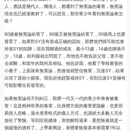
人，應該是幾代人，幾億人，都遭到了無害論的毒害，無害論
現在也已經進教材了，可以想見，那些青少年看到無害論會怎
樣？
80後被無害論給害了，90後又被無害論給害了，00後馬上也要
發育了，如果對SY沒有形成正确的認知，那麽他們很可能也會
掉進SY的陷阱，現在我聊過的戒友，最小13歲，14歲也聊過不
少，13歲，前列腺就出問題了，而他也不敢告訴父母，更不敢
去就醫，和當年的我何其相似。他告訴我，他看了學校裏發的
小冊子，上面就有無害論，然後他就堅信無害，沉迷SY，結果
出現了尿頻小腹脹。我告訴他趕緊戒掉SY，否則沉迷SY是極有
可能影響生長發育的。
如果無害論得不到糾正，那麽一代又一代的青少年将會被毒
害！這是精神世界的毒害，比身體方面的毒害更隐蔽，也更容
易使人忽略，溫水煮青蛙式的傷人方式，也讓絕大多數人完全
放松了警惕。等到症狀纏身，突然醒悟過來，要想恢複就是一
個緩慢的過程了。上季家興說，身體要恢複基本都需要1年以