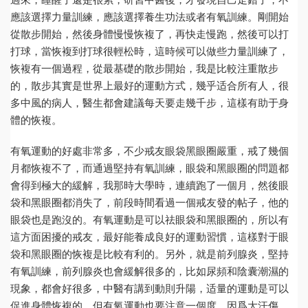
應該選擇力量訓練，應該選擇養生功法或者有氧訓練。剛開始
從散步開始，然後身體慢慢恢複了，再快走慢跑，然後可以打
打球，當恢複到打球很輕松時，這時候可以做些力量訓練了，
恢複有一個過程，從最基礎的散步開始，我是比較注重散步
的，散步其實是世界上最好的運動方式，幾乎适合所有人，很
多中風的病人，醫生都會建議每天要走幾千步，這樣有助于身
體的恢複。
有氧運動的好處非常多，不少戒友眼袋黑眼圈嚴重，戒了幾個
月都恢複不了，而通過堅持有氧訓練，眼袋和黑眼圈的問題都
會得到極大的緩解，我那時大學時，連續跑了一個月，然後眼
袋和黑眼圈都消失了，前段時間看過一個戒友發的帖子，他的
眼袋也是跑沒的。有氧運動是可以祛眼袋和黑眼圈的，所以有
這方面困擾的戒友，最好能養成良好的運動習慣，這樣對于眼
袋和黑眼圈的恢複是比較有利的。另外，就是前列腺炎，堅持
有氧訓練，前列腺炎也會緩解很多的，比如尿頻和陰囊潮濕的
現象，都會好很多，中醫有講到動則升陽，适量的運動是可以
促進身體恢複的。但有氧運動也要注意一個度，因爲大汗傷