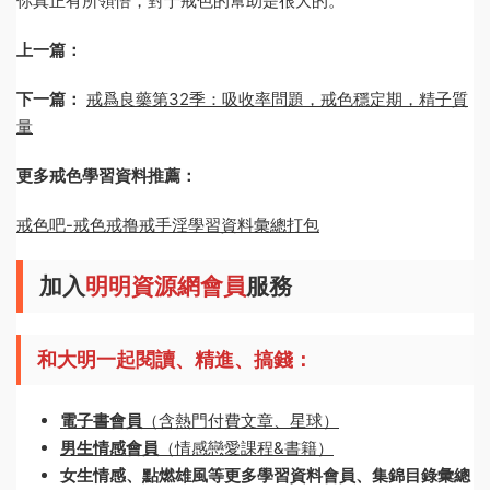
你真正有所領悟，對于戒色的幫助是很大的。
上一篇：
下一篇：
戒爲良藥第32季：吸收率問題，戒色穩定期，精子質
量
更多戒色學習資料推薦：
戒色吧-戒色戒撸戒手淫學習資料彙總打包
加入
明明資源網會員
服務
和大明一起閱讀、精進、搞錢：
電子書會員
（含熱門付費文章、星球）
男生情感會員
（情感戀愛課程&書籍）
女生情感、點燃雄風等更多學習資料會員、集錦目錄彙總