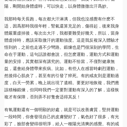
陽，剛開始身體虛時，可以快走，以身體微微出汗爲妙。
我那時每天長跑，每次都大汗淋漓，但我也沒感覺有什麽不
适，因爲那時我很年輕，腎氣還算充足的，傷得起，後來我身
體嚴重虛掉後，每次出大汗，我都要難受好幾天，所以，當身
體虛掉時，應該采取微汗的運動強度。這是我反複深入體驗才
悟到的，之前也走過不少彎路。鍛煉也是門很深刻的學問，生
命在于運動，這句話誰都會說，但怎麽運動，運動方式和運動
量的安排，其實都深有講究的。運動不恰當，不僅對健康無
益，還會給身體帶來疾病。比如，有些人在感冒時劇烈運動，
然後得心肌炎了，甚至有的引發了猝死。有的戒友則是運動過
度，白天一勞累，晚上就出現了遺精。要更好地恢複，我們應
該積極鍛煉，但同時我們一定要對運動有深入的了解，這樣恢
複才有保障，否則弄不好隻會适得其反！
有氧運動還有一個明顯的好處，就是可以改善膚質，堅持運動
一段時間，你會發現自己的皮膚變好了，氣色好了很多，有光
彩了，臉部會變得很明淨，給人一種陽光清爽的感覺。有的戒