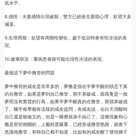
低水平。
8.感情：夫妻感情出現破裂，雙方已經産生厭煩心理，欲望大多
減退。
9.生理周期：欲望有周期性變化，處于低谷時會有性冷淡的表
現。
10.健康狀況：重病患者很可能出現性冷淡的表現。
最後談下夢中撸管的問題
夢中撸管的戒友是非常多的，夢撸是指在半夢半醒的狀态下真
的在撸管，如果是夢到自己撸管，那不算破戒，因爲隻是一個
夢而沒有實質的行爲，如果半夢半醒真的在撸管，那就算破戒
了。幾乎每季都有這樣的戒友提問，有戒友說，在白天清醒時
自己還是能做主的，但是一睡覺就身不由己了。這種現象和心
瘾是密切相關的，上瘾程度嚴重，已經形成撸管熟路，就會下
意識地撸管，有時自己都不知道，比如有的戒友醒了發現褲子