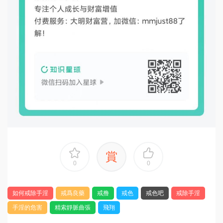
賞
0
0
如何戒除手淫
戒爲良藥
戒撸
戒色
戒色吧
戒除手淫
手淫的危害
精索靜脈曲張
飛翔