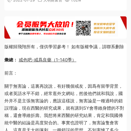
2022-01-29
大明财富營
1.02w
版權歸飛翔所有，僅供學習參考！ 如有版權争議，請聯系删除
彙總：
戒色吧-戒爲良藥（1-140季）
前言：
關于無害論，這裏再說說，有好幾個戒友，因爲有留學背景，
或者英語水平不錯，經常逛外文網站，然後他們就和我說，國
外并不是主張無害論的，應該這樣說，無害論是一種過時的錯
誤理論，現在西醫的研究成果，就有講到SY會導緻身體的不對
稱，還會導緻折壽。我想将來西醫的研究結果，肯定和我國傳
統中醫的結論是高度契合的。事實也證明了，無害論隻會害
人，這真是天大的諷刺，一種錯誤的思想，不知害慘了多少