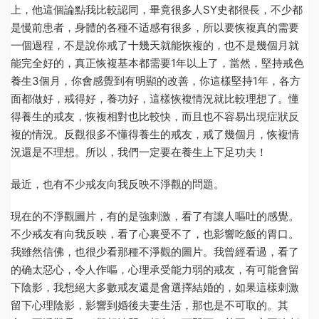
上，他這個論點我比較認同，畢竟很多人SY史都很長，不少都
是慢前患者，身體的各種不适感有很多，所以要恢複真的需要
一個過程，不是說你戒了十幾天就能恢複的，也不是幾個月就
能完全好的，真正恢複基本都需要1年以上了，當然，堅持戒色
養生3個月，你會感覺到有明顯的改善，你這樣堅持1年，各方
面都做好，戒得好，養功好，這樣恢複情況就比較理想了。懂
得養生的戒友，恢複相對也比較快，而且也不容易出現症狀反
複的情況。反觀很多不懂得養生的戒友，戒了幾個月，恢複情
況還是不理想。所以，我們一定要在養生上下足功夫！
最近，也有不少戒友向我反映不淨觀的問題。
現在的不淨觀圖片，有的是強刺激，看了有讓人嘔吐的感覺。
不少戒友有向我反映，看了心裏受不了，也影響吃飯的胃口。
我雖然信佛，也很少看那種不淨觀的圖片。我曾經看過，看了
的确太惡心，令人作嘔，心理承受能力弱的戒友，有可能會留
下陰影，我想絕大多數戒友還是會選擇結婚的，如果這樣刺激
留下心理陰影，影響到婚後夫妻生活，那也是不可取的。其