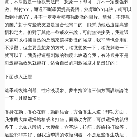
實，不淨觀是一種觀想法門，想象一下即可，并不一定要強刺
激。對付YY，通過不斷學習提高覺悟，熟背斷YY口訣，就可以
做到杜絕YY，并不一定要看那種強刺激的圖片。當然，不淨觀
的圖片對于有些戒友還是挺合他胃口的，能幫助他迅速提高覺
悟和定力。但對于其他一些戒友來說，可能無法接受，我建議
大家可以根據自己的反應來選擇刺激的強度，我平時也會用到
不淨觀，但主要是想象的方式，稍微想象一下，稍微刺激一下
就可以了，我覺得這種刺激的強度比較适合我，有時候并不是
刺激越強效果就越好，适合自己的刺激強度才是最好的！
下面步入正題
這季就恢複利器、性冷淡現象、夢中撸管這三個方面詳細論述
一下，具體如下：
養身在動，養心在靜，動靜結合，方合養生大道！靜功方面，
我推薦大家選擇站樁或者打坐，而動功方面，可供選擇的就很
多了，比如八段錦，太極拳，六字訣，拉筋，經絡拍打操等，
這些都非常好，但我這季講的恢複利器，不是這些養生功法，