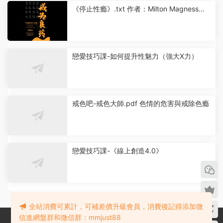
《停止性瘾》.txt 作者：Milton Magness
（米爾頓·馬格尼斯）
戀愛技巧課-如何提升性魅力（強大X力）
戒色吧-戒色大師.pdf 色情的危害與戒除色瘾
戀愛技巧課-《線上創造4.0》
全站消費可累計，可補差價升級會員，消費後記得添加微
信進網盤群和微信群：mmjust88