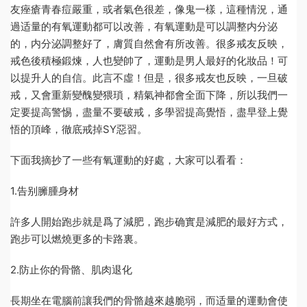
友痤瘡青春痘嚴重，或者氣色很差，像鬼一樣，這種情況，通
過适量的有氧運動都可以改善，有氧運動是可以調整内分泌
的，内分泌調整好了，膚質自然會有所改善。很多戒友反映，
戒色後積極鍛煉，人也變帥了，運動是男人最好的化妝品！可
以提升人的自信。此言不虛！但是，很多戒友也反映，一旦破
戒，又會重新變醜變猥瑣，精氣神都會全面下降，所以我們一
定要提高警惕，盡量不要破戒，多學習提高覺悟，盡早登上覺
悟的頂峰，徹底戒掉SY惡習。
下面我摘抄了一些有氧運動的好處，大家可以看看：
1.告别臃腫身材
許多人開始跑步就是爲了減肥，跑步确實是減肥的最好方式，
跑步可以燃燒更多的卡路裏。
2.防止你的骨骼、肌肉退化
長期坐在電腦前讓我們的骨骼越來越脆弱，而适量的運動會使