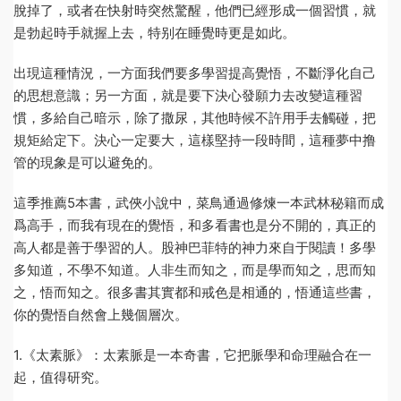
脫掉了，或者在快射時突然驚醒，他們已經形成一個習慣，就
是勃起時手就握上去，特别在睡覺時更是如此。
出現這種情況，一方面我們要多學習提高覺悟，不斷淨化自己
的思想意識；另一方面，就是要下決心發願力去改變這種習
慣，多給自己暗示，除了撒尿，其他時候不許用手去觸碰，把
規矩給定下。決心一定要大，這樣堅持一段時間，這種夢中撸
管的現象是可以避免的。
這季推薦5本書，武俠小說中，菜鳥通過修煉一本武林秘籍而成
爲高手，而我有現在的覺悟，和多看書也是分不開的，真正的
高人都是善于學習的人。股神巴菲特的神力來自于閱讀！多學
多知道，不學不知道。人非生而知之，而是學而知之，思而知
之，悟而知之。很多書其實都和戒色是相通的，悟通這些書，
你的覺悟自然會上幾個層次。
1.《太素脈》：太素脈是一本奇書，它把脈學和命理融合在一
起，值得研究。