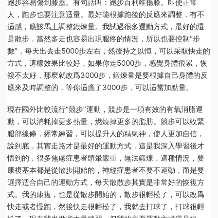
跑步容易傷到膝蓋。有句話叫：跑步百利唯傷膝。即使正常
人，跑步也要注意适量。最好能根據跑後的反應來調整，有不
适感，應該馬上調整鍛煉量。我試過很多運動方式，最好的還
是散步，當然多走也容易出現腿疼的情況，所以也要控制“步
數”，每天出去走5000步左右，然後持之以恒，可以采取快走的
方式，這樣效果比較好，如果你走5000步，感覺身體很累，恢
複不太好，那麽就改爲3000步，鍛煉量是要根據自己身體的反
應來及時調整的，等你适應了3000步，可以适當加點量。
現在國外比較流行“競步”運動，競步是一項有效的有氧消脂運
動，可以消耗掉更多熱量，燃燒掉更多的脂肪。競步可以收緊
腿部線條，經常練習，可以提升人的精氣神，使人更加自信，
說到底，其實走路才是最好的運動方式，這是我深入學習後才
悟到的，很多焦慮症患者頭暈嚴重，無法鍛煉，這種情況，要
康複基本都是從散步開始的，神經症患者不要不運動，而是要
選擇适合自己的運動方式，每天散散步其實是非常好的恢複方
式。我的康複，也是從散步開始的，散步很輕松了，可以改爲
快走或者慢跑，然後快走很輕松了，我就去打球了，打球很輕