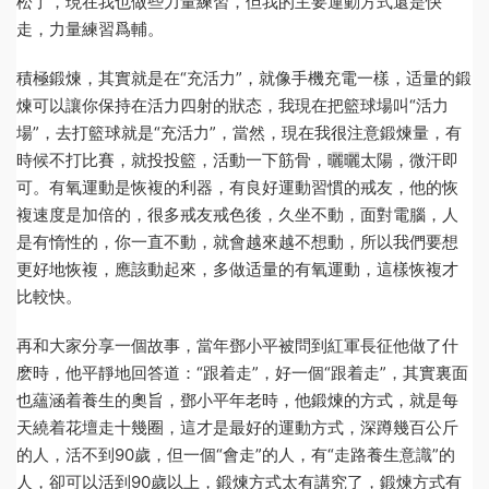
松了，現在我也做些力量練習，但我的主要運動方式還是快
走，力量練習爲輔。
積極鍛煉，其實就是在“充活力”，就像手機充電一樣，适量的鍛
煉可以讓你保持在活力四射的狀态，我現在把籃球場叫“活力
場”，去打籃球就是“充活力”，當然，現在我很注意鍛煉量，有
時候不打比賽，就投投籃，活動一下筋骨，曬曬太陽，微汗即
可。有氧運動是恢複的利器，有良好運動習慣的戒友，他的恢
複速度是加倍的，很多戒友戒色後，久坐不動，面對電腦，人
是有惰性的，你一直不動，就會越來越不想動，所以我們要想
更好地恢複，應該動起來，多做适量的有氧運動，這樣恢複才
比較快。
再和大家分享一個故事，當年鄧小平被問到紅軍長征他做了什
麽時，他平靜地回答道：“跟着走”，好一個“跟着走”，其實裏面
也蘊涵着養生的奧旨，鄧小平年老時，他鍛煉的方式，就是每
天繞着花壇走十幾圈，這才是最好的運動方式，深蹲幾百公斤
的人，活不到90歲，但一個“會走”的人，有“走路養生意識”的
人，卻可以活到90歲以上，鍛煉方式太有講究了，鍛煉方式有