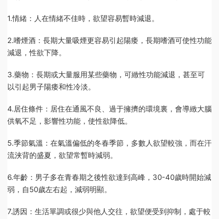
1.情緒：人在情緒不佳時，欲望容易暫時減退。
2.嗜煙酒：長期大量吸煙更容易引起陽痿，長期嗜酒可使性功能
減退，性欲下降。
3.藥物：長期或大量服用某些藥物，可緻性功能減退，甚至可
以引起男子陽痿和性冷淡。
4.居住條件：居住在通風不良、過于擁擠的環境裏，會導緻大腦
供氧不足，影響性功能，使性欲降低。
5.季節氣溫：在氣溫偏低的冬春季節，多數人欲望較強，而在汗
流浃背的盛夏，欲望常暫時減弱。
6.年齡：男子多在青春期之後性欲達到高峰，30-40歲時開始減
弱，自50歲左右起，減弱明顯。
7.誘因：生活單調或很少與他人交往，欲望便受到抑制，處于較