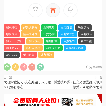
賞
0
0
關系修複
好男人解藥
婚戀攻略
完美自信
戀愛技巧
戀愛方法
情商訓練營
社交恐懼
約會加速器
約會技巧
聊天三十六計
聊天技巧
聊如指掌
自然魅力
表白指南
讀懂女人心
談好異地戀
超級吸引力
高階聊天思維
魅力内核
魅力形象
魅力男神
分享海報
上一篇
下一篇
大明戀愛技巧-真心給錯了人，換
戀愛技巧課- 社交光譜景顔《即刻
來的隻有寒心
戀愛》互動藝術之道