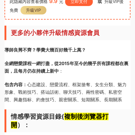
9.9
此隐藏内容查看價格
元
立即支付
或
升級VIP後
免費
升級VIP
更多的小夥伴升級情感資源會員
導師良莠不齊？學費大幾百好幾千上萬？
全網戀愛課程一網打盡，從2015年至今的幾乎所有課程都在裏
面，且每月仍在持續上新中
：
包含内容：
心态建設、戀愛流程、框架搶奪、女生分類、魅力
形象、戰術技巧、搭讪話術、聊天技巧、兩性密碼、私密空
間、興趣指标、約會技巧、親密關系、短期關系、長期關系
情感學習資源目錄(
複制後浏覽器打
開
）：