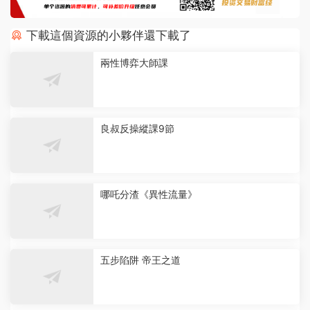
下載這個資源的小夥伴還下載了
兩性博弈大師課
良叔反操縱課9節
哪吒分渣《異性流量》
五步陷阱 帝王之道