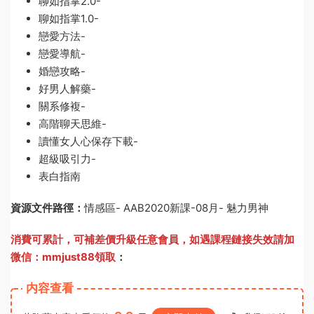
聊如指掌2.0-
聊如指掌1.0-
戀愛方法-
戀愛導航-
婚戀攻略-
好男人解藥-
關系修複-
高階聊天思維-
讀懂女人心保存下載-
超級吸引力-
表白指南
資源文件路徑：
情感區- AAB2020新課-08月- 魅力男神
消費可累計，可補差價升級任意會員，
如遇課程鏈接失效請加
微信：mmjust88領取
：
内容查看