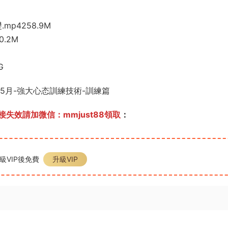
p4258.9M
.2M
G
-05月-強大心态訓練技術-訓練篇
失效請加微信：mmjust88領取
：
級VIP後免費
升級VIP