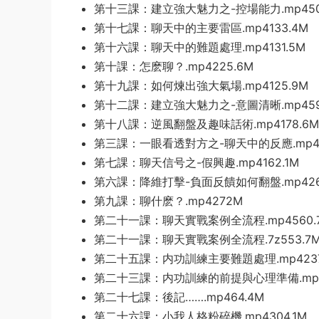
第十三課：建立強大魅力之-控場能力.mp450
第十七課：聊天中的主要雷區.mp4133.4M
第十六課：聊天中的難題處理.mp4131.5M
第十課：怎麽聊？.mp4225.6M
第十九課：如何煉出強大氣場.mp4125.9M
第十二課：建立強大魅力之-意圖清晰.mp4591
第十八課：逆風翻盤及趣味話術.mp4178.6M
第三課：一眼看透對方之-聊天中的反應.mp43
第七課：聊天信号之-假興趣.mp4162.1M
第六課：降維打擊-負面反饋如何翻盤.mp4266
第九課：聊什麽？.mp4272M
第二十一課：聊天實戰案例全流程.mp4560.
第二十一課：聊天實戰案例全流程.7z553.7
第二十五課：内功訓練主要難題處理.mp4237
第二十三課：内功訓練的前提與心理準備.mp41
第二十七課：後記…….mp464.4M
第二十六課：小我人格粉碎機.mp4304.1M