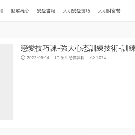
程
點燃雄心
戀愛書籍
大明戀愛技巧
大明财富營
戀愛技巧課-強大心态訓練技術-訓
2022-09-14
男生戀愛課程
1.07w