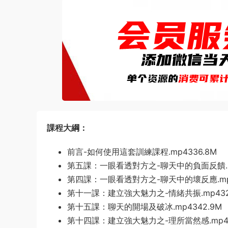
課程大綱：
前言-如何使用這套訓練課程.mp4336.8M
第五課：一眼看透對方之-聊天中的負面反饋.mp
第四課：一眼看透對方之-聊天中的壞反應.mp4
第十一課：建立強大魅力之-情緒共振.mp432
第十五課：聊天的開場及破冰.mp4342.9M
第十四課：建立強大魅力之-理所當然感.mp43