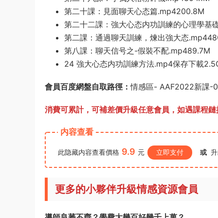
第二十課：見面聊天心态篇.mp4200.8M
第二十二課：強大心态内功訓練的心理學基礎.m
第二課：通過聊天訓練，煉出強大态.mp4480
第八課：聊天信号之-假裝不配.mp489.7M
24 強大心态内功訓練方法.mp4保存下載2.5
會員百度網盤自取路徑：
情感區- AAF2022新課
消費可累計，可補差價升級任意會員，
如遇課程鏈接
内容查看
9.9
此隐藏内容查看價格
元
立即支付
或
升
更多的小夥伴升級情感資源會員
導師良莠不齊？學費大幾百好幾千上萬？