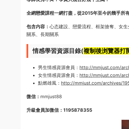
全網戀愛課程一網打盡，從2015年至今的幾乎所
包含内容：
心态建設、戀愛流程、框架搶奪、女生
關系、長期關系
情感學習資源目錄(
複制後浏覽器打
男生情感資源會員：
http://mmjust.com/arc
女生情感資源會員：
http://mmjust.com/arc
點燃雄風：
http://mmjust.com/archives/1
微信：
mmjust88
升級會員加微信：1195878355