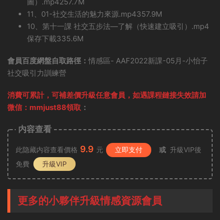
圖）.mp4257.7M
11、01-社交生活的魅力來源.mp4357.9M
10、第十一課 社交五步法—了解（快速建立吸引）.mp4
保存下載335.6M
會員百度網盤自取路徑：
情感區- AAF2022新課-05月-小怡子
社交吸引力訓練營
消費可累計，可補差價升級任意會員，
如遇課程鏈接失效請加
微信：mmjust88領取
：
内容查看
9.9
此隐藏内容查看價格
元
立即支付
或
升級VIP後
免費
升級VIP
更多的小夥伴升級情感資源會員