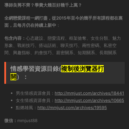
導師良莠不齊？學費大幾百好幾千上萬？
全網戀愛課程一網打盡，從2015年至今的幾乎所有課程都在裏
面，且每月仍在持續上新中
：
包含内容：
心态建設、戀愛流程、框架搶奪、女生分類、魅力
形象、戰術技巧、搭讪話術、聊天技巧、兩性密碼、私密空
間、興趣指标、約會技巧、親密關系、短期關系、長期關系
情感學習資源目錄(
複制後浏覽器打
開
）：
男生情感資源會員：
http://mmjust.com/archives/18441
女生情感資源會員：
http://mmjust.com/archives/10665
點燃雄風：
http://mmjust.com/archives/19595
微信：
mmjust88