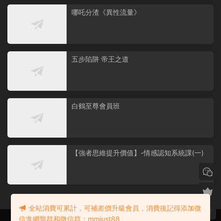
哪吒分渣《異性流量》
五步陷阱 帝王之道
白鶴至尊會員班
【強者思維提升價值】-情感認知系統課(一)
全站消費可累計，可補差價升級會員，消費後記得添加微
信進網盤群和微信群：mmjust88