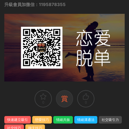
升級會員加微信：1195878355
賞
0
0
快速建立吸引
戀愛技巧
情緒共振
情緒溝通法
社交吸引力
社交技巧
聊天技巧