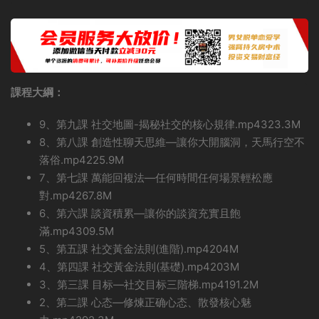
課程大綱：
9、第九課 社交地圖-揭秘社交的核心規律.mp4323.3M
8、第八課 創造性聊天思維—讓你大開腦洞，天馬行空不
落俗.mp4225.9M
7、第七課 萬能回複法—任何時間任何場景輕松應
對.mp4267.8M
6、第六課 談資積累—讓你的談資充實且飽
滿.mp4309.5M
5、第五課 社交黃金法則(進階).mp4204M
4、第四課 社交黃金法則(基礎).mp4203M
3、第三課 目标—社交目标三階梯.mp4191.2M
2、第二課 心态—修煉正确心态、散發核心魅