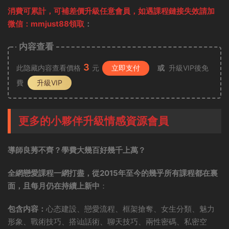
消費可累計，可補差價升級任意會員，
如遇課程鏈接失效請加
微信：mmjust88領取
：
内容查看
3
此隐藏内容查看價格
元
立即支付
或
升級VIP後免
費
升級VIP
更多的小夥伴升級情感資源會員
導師良莠不齊？學費大幾百好幾千上萬？
全網戀愛課程一網打盡，從2015年至今的幾乎所有課程都在裏
面，且每月仍在持續上新中
：
包含内容：
心态建設、戀愛流程、框架搶奪、女生分類、魅力
形象、戰術技巧、搭讪話術、聊天技巧、兩性密碼、私密空