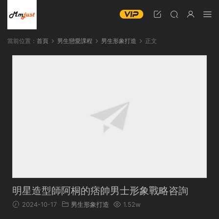
當前位置：
首頁
男生戀愛課程
男生形象打造
正文
明星造型師阿桐的痞帥男士形象戰略咨詢
2024-10-17
男生形象打造
1.52w