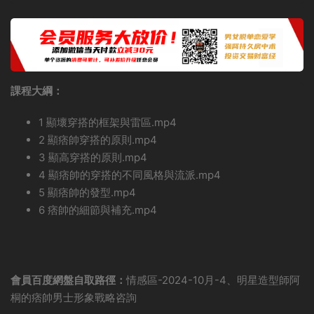
課程大綱：
1 顯壞穿搭的框架與雷區.mp4
2 顯痞帥穿搭的原則.mp4
3 顯高穿搭的原則.mp4
4 顯痞帥的穿搭的不同風格與流派.mp4
5 顯痞帥的發型.mp4
6 痞帥的細節與補充.mp4
會員百度網盤自取路徑：
情感區-2024-10月-4、明星造型師阿
桐的痞帥男士形象戰略咨詢