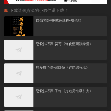
下載這個資源的小夥伴還下載了
自強老師VIP戒色課程-戒色吧
戀愛技巧課-昊哥《進化藍圖訓練營》
戀愛技巧課-賢師傅《進階課程班》
戀愛技巧課-子軒《打造男性吸引力》