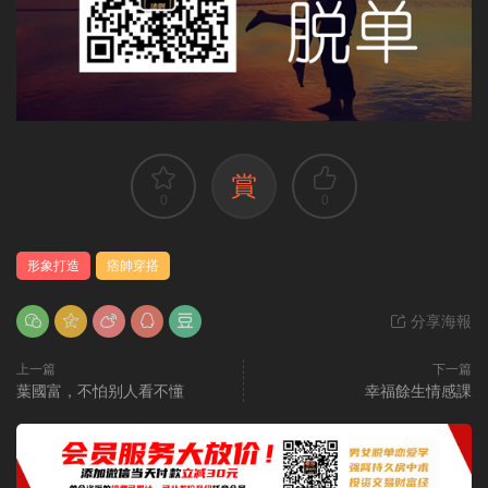
賞
0
0
形象打造
痞帥穿搭
分享海報
上一篇
下一篇
葉國富，不怕别人看不懂
幸福餘生情感課