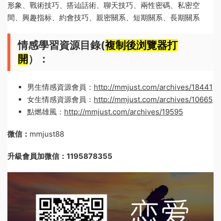
形象、戰術技巧、搭讪話術、聊天技巧、兩性密碼、私密空
間、興趣指标、約會技巧、親密關系、短期關系、長期關系
情感學習資源目錄(
複制後浏覽器打
開
）：
男生情感資源會員：
http://mmjust.com/archives/18441
女生情感資源會員：
http://mmjust.com/archives/10665
點燃雄風：
http://mmjust.com/archives/19595
微信：
mmjust88
升級會員加微信：1195878355