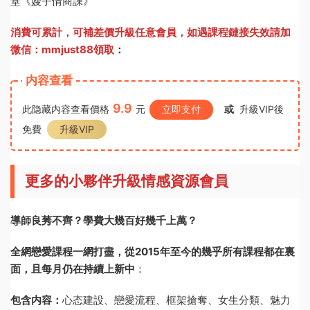
堂《嫂子情商課》
消費可累計，可補差價升級任意會員，
如遇課程鏈接失效請加
微信：mmjust88領取
：
内容查看
9.9
此隐藏内容查看價格
元
立即支付
或
升級VIP後
免費
升級VIP
更多的小夥伴升級情感資源會員
導師良莠不齊？學費大幾百好幾千上萬？
全網戀愛課程一網打盡，從2015年至今的幾乎所有課程都在裏
面，且每月仍在持續上新中
：
包含内容：
心态建設、戀愛流程、框架搶奪、女生分類、魅力