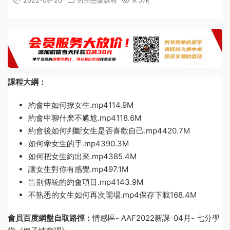
2022-09-20
男生戀愛課程
9.57k
課程大綱：
約會中如何撩女生.mp4114.9M
約會中聊什麽不尴尬.mp4118.6M
約會後如何判斷女生是否喜歡自己.mp4420.7M
如何牽女生的手.mp4390.3M
如何把女生約出來.mp4385.4M
讓女生對你有感覺.mp497.1M
告别傳統的約會項目.mp4143.9M
不熟悉的女生如何再次開場.mp4保存下載168.4M
會員百度網盤自取路徑：
情感區- AAF2022新課-04月- 七分學