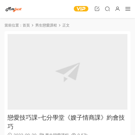
當前位置：
首頁
男生戀愛課程
正文
戀愛技巧課-七分學堂《嫂子情商課》約會技
巧