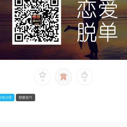
賞
0
0
外情治理
戀愛技巧