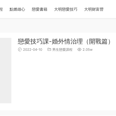
程
點燃雄心
戀愛書籍
大明戀愛技巧
大明财富營
戀愛技巧課-婚外情治理（開戰篇）
2022-04-10
男生戀愛課程
2.05w