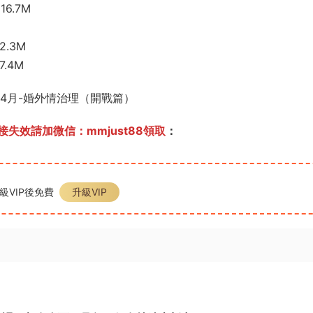
6.7M
.3M
.4M
課-04月-婚外情治理（開戰篇）
失效請加微信：mmjust88領取
：
級VIP後免費
升級VIP