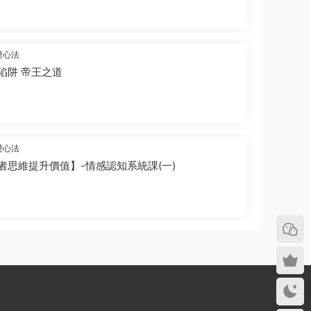
愛心法
陷阱 帝王之道
愛心法
者思維提升價值】-情感認知系統課(一)