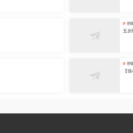
戀
五步
戀
【強