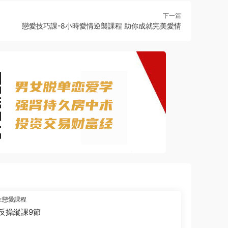
下一篇
戀愛技巧課-8小時愛情逆襲課程 助你成就完美愛情
生戀愛課程
反操縱課9節