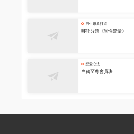
男生形象打造
哪吒分渣《異性流量》
戀愛心法
白鶴至尊會員班