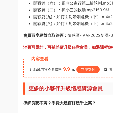
開戰篇（六）：跟老公進行第二輪談判.mp311
開戰篇（二）：抓小三的軟肋.mp3159.9M
開戰篇(九)：如何面對婚姻危機（下）.m4a22
開戰篇(八)：如何面對婚姻危機（上）.m4a27
會員百度網盤自取路徑：
情感區- AAF2022新
消費可累計，可補差價升級任意會員，
如遇課程鏈接
内容查看
9.9
此隐藏内容查看價格
元
立即支付
或
升
更多的小夥伴升級情感資源會員
導師良莠不齊？學費大幾百好幾千上萬？