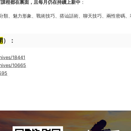
有課程都在裏面，且每月仍在持續上新中
：
分類、魅力形象、戰術技巧、搭讪話術、聊天技巧、兩性密碼、
開
）：
hives/18441
hives/10665
9595