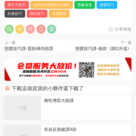
吸引力提升
如何找到靠譜的女朋友
形象改造
戀愛技巧
約會技巧
聊天技巧
長期關系
分享海報
上一篇
下一篇
戀愛技巧課-賢師傅内部課
戀愛技巧課-狼群《調Q升溫》
下載這個資源的小夥伴還下載了
兩性博弈大師課
良叔反操縱課9節