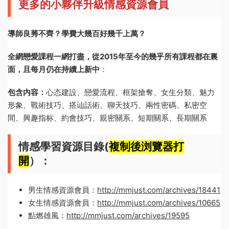
更多的小夥伴升級情感資源會員
導師良莠不齊？學費大幾百好幾千上萬？
全網戀愛課程一網打盡，從2015年至今的幾乎所有課程都在裏
面，且每月仍在持續上新中
：
包含内容：
心态建設、戀愛流程、框架搶奪、女生分類、魅力
形象、戰術技巧、搭讪話術、聊天技巧、兩性密碼、私密空
間、興趣指标、約會技巧、親密關系、短期關系、長期關系
情感學習資源目錄(
複制後浏覽器打
開
）：
男生情感資源會員：
http://mmjust.com/archives/18441
女生情感資源會員：
http://mmjust.com/archives/10665
點燃雄風：
http://mmjust.com/archives/19595