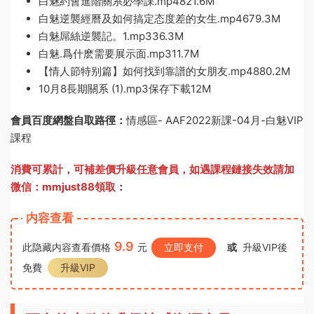
白魅約會進階關系必學課.mp4821.6M
白魅逆襲經曆及如何搞定态度差的女生.mp4679.3M
白魅屌絲逆襲記。1.mp336.3M
白魅.爲什麽需要展示面.mp311.7M
【情人節特别篇】如何找到靠譜的女朋友.mp4880.2M
10月8長期關系 (1).mp3保存下載12M
會員百度網盤自取路徑：
情感區- AAF2022新課-04月-白魅VIP
課程
消費可累計，可補差價升級任意會員，
如遇課程鏈接失效請加
微信：mmjust88領取
：
内容查看
9.9
此隐藏内容查看價格
元
立即支付
或
升級VIP後
免費
升級VIP