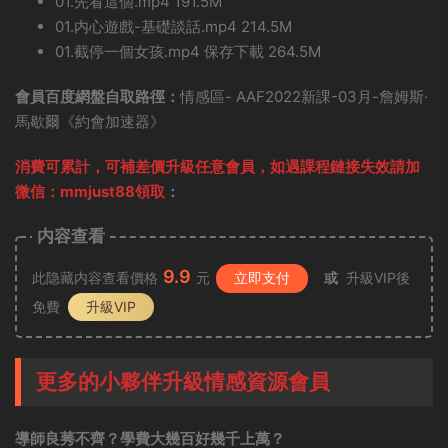
01.先看這個.mp4 191.5M
01.内心遊戲-基礎談話.mp4 214.5M
01.截停一個女孩.mp4 保存下載 264.5M
會員百度網盤自取路徑：
情感區- AAF2022新課-03月-詹姆斯·
馬歇爾《約會加速器》
消費可累計，可補差價升級任意會員，
如遇課程鏈接失效請加
微信：mmjust88領取
：
内容查看
9.9
此隐藏内容查看價格
元
立即支付
或
升級VIP後
免費
升級VIP
更多的小夥伴升級情感資源會員
導師良莠不齊？學費大幾百好幾千上萬？