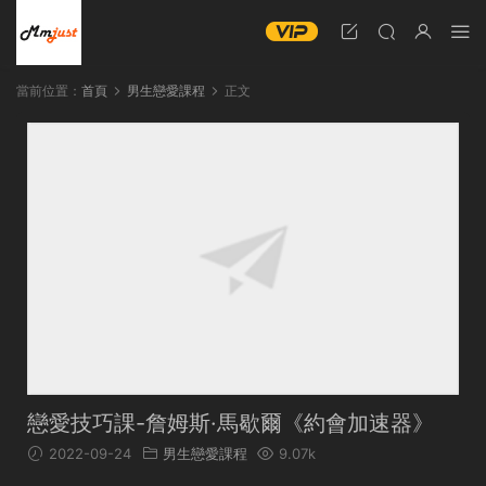
當前位置：
首頁
男生戀愛課程
正文
戀愛技巧課-詹姆斯·馬歇爾《約會加速器》
2022-09-24
男生戀愛課程
9.07k