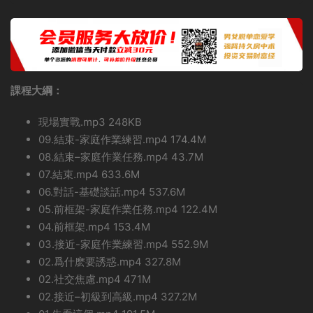
課程大綱：
現場實戰.mp3 248KB
09.結束-家庭作業練習.mp4 174.4M
08.結束–家庭作業任務.mp4 43.7M
07.結束.mp4 633.6M
06.對話-基礎談話.mp4 537.6M
05.前框架-家庭作業任務.mp4 122.4M
04.前框架.mp4 153.4M
03.接近-家庭作業練習.mp4 552.9M
02.爲什麽要誘惑.mp4 327.8M
02.社交焦慮.mp4 471M
02.接近–初級到高級.mp4 327.2M