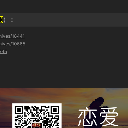
開
）：
hives/18441
hives/10665
9595