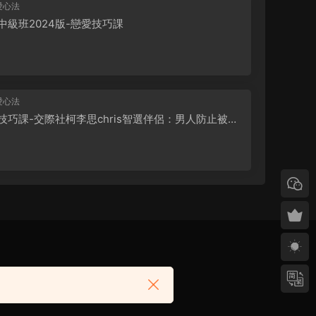
愛心法
中級班2024版-戀愛技巧課
愛心法
技巧課-交際社柯李思chris智選伴侶：男人防止被歸
解! 微信：mmjust88