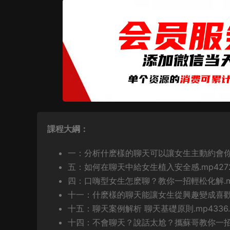
課程大綱：
一：分析什麽樣的聊天可以讓女生主動約會你.m
五：如何在聊天中給女生植入安全感.mp4272
四：口嗨型女生怎麽聊？教你一招輕松化解.mp
十一：什麽樣的聊天能讓女生從興趣變成喜歡.m
十五：聊天案例解析 聊天基礎原則.mp4336.
十四：不會聊天？說話太尬？攜蘇哥教你一招，