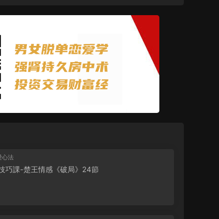
愛心法
技巧課-楚王情感《破局》24節