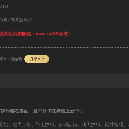
.1M
-03月-讀懂潛台詞
失效請加微信：mmjust88領取
：
級VIP後免費
升級VIP
有課程都在裏面，且每月仍在持續上新中
：
分類、魅力形象、戰術技巧、搭讪話術、聊天技巧、兩性密碼、