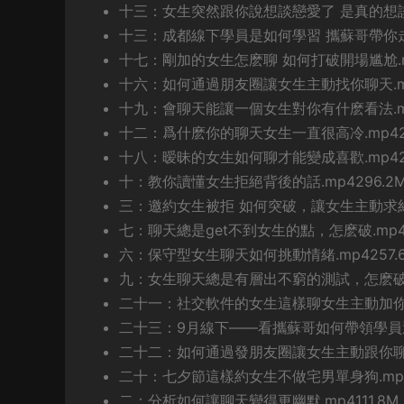
十三：女生突然跟你說想談戀愛了 是真的想談戀
十三：成都線下學員是如何學習 攜蘇哥帶你走
十七：剛加的女生怎麽聊 如何打破開場尴尬.mp
十六：如何通過朋友圈讓女生主動找你聊天.mp4
十九：會聊天能讓一個女生對你有什麽看法.mp4
十二：爲什麽你的聊天女生一直很高冷.mp425
十八：暧昧的女生如何聊才能變成喜歡.mp427
十：教你讀懂女生拒絕背後的話.mp4296.2
三：邀約女生被拒 如何突破，讓女生主動求約.m
七：聊天總是get不到女生的點，怎麽破.mp4
六：保守型女生聊天如何挑動情緒.mp4257.
九：女生聊天總是有層出不窮的測試，怎麽破.mp
二十一：社交軟件的女生這樣聊女生主動加你微信
二十三：9月線下——看攜蘇哥如何帶領學員逆襲
二十二：如何通過發朋友圈讓女生主動跟你聊天.
二十：七夕節這樣約女生不做宅男單身狗.mp42
二：分析如何讓聊天變得更幽默.mp4111.8M