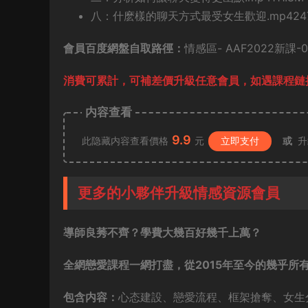
八：什麽樣的聊天方式最受女生歡迎.mp4247
會員百度網盤自取路徑：
情感區- AAF2022新課
消費可累計，可補差價升級任意會員，
如遇課程鏈接
内容查看
9.9
此隐藏内容查看價格
元
立即支付
或
升
更多的小夥伴升級情感資源會員
導師良莠不齊？學費大幾百好幾千上萬？
全網戀愛課程一網打盡，從2015年至今的幾乎所
包含内容：
心态建設、戀愛流程、框架搶奪、女生