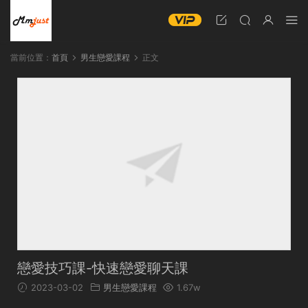
當前位置：
首頁
男生戀愛課程
正文
戀愛技巧課-快速戀愛聊天課
2023-03-02
男生戀愛課程
1.67w