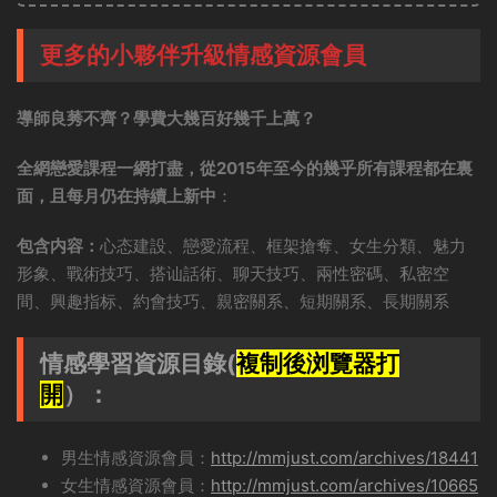
更多的小夥伴升級情感資源會員
導師良莠不齊？學費大幾百好幾千上萬？
全網戀愛課程一網打盡，從2015年至今的幾乎所有課程都在裏
面，且每月仍在持續上新中
：
包含内容：
心态建設、戀愛流程、框架搶奪、女生分類、魅力
形象、戰術技巧、搭讪話術、聊天技巧、兩性密碼、私密空
間、興趣指标、約會技巧、親密關系、短期關系、長期關系
情感學習資源目錄(
複制後浏覽器打
開
）：
男生情感資源會員：
http://mmjust.com/archives/18441
女生情感資源會員：
http://mmjust.com/archives/10665