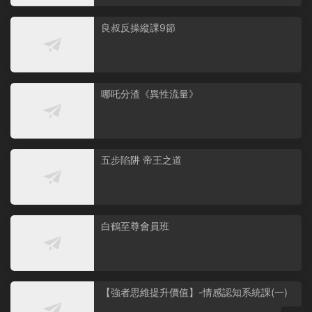
良叔反操縱課9節
哪吒分渣《異性流量》
五步陷阱 帝王之道
白鶴至尊會員班
【強者思維提升價值】-情感認知系統課(一)