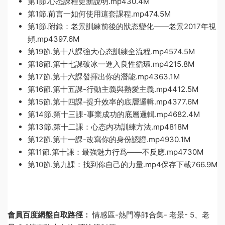
第1節.心态課程更新說明.mp430.4M
第1節.前言一如何使用這套課程.mp474.5M
第1節.附錄：老景訓練前後的狀态變化——老景2017年視
頻.mp4397.6M
第19節.第十八課強大心态訓練全流程.mp4574.5M
第18節.第十七課破冰一進入良性循環.mp4215.8M
第17節.第十六課發揮出你的潛能.mp4363.1M
第16節.第十五課-行動主義與熱愛主義.mp4412.5M
第15節.第十四課-提升效率的底層邏輯.mp4377.6M
第14節.第十三課-事業成功的底層邏輯.mp4682.4M
第13節.第十二課：心态内功訓練方法.mp4818M
第12節.第十一課-改寫你的身份認證.mp4930.1M
第11節.第十課：最強魅力行爲——不反應.mp4730M
第10節.第九課：找到你自己的力量.mp4保存下載766.9M
會員百度網盤自取路徑：
情感區-熱門導師合集- 老景- 5、老