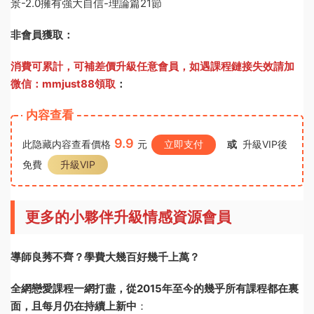
景-2.0擁有強大自信-理論篇21節
非會員獲取：
消費可累計，可補差價升級任意會員，
如遇課程鏈接失效請加
微信：mmjust88領取
：
内容查看
9.9
此隐藏内容查看價格
元
立即支付
或
升級VIP後
免費
升級VIP
更多的小夥伴升級情感資源會員
導師良莠不齊？學費大幾百好幾千上萬？
全網戀愛課程一網打盡，從2015年至今的幾乎所有課程都在裏
面，且每月仍在持續上新中
：