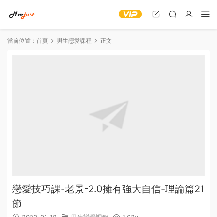
當前位置：
首頁
男生戀愛課程
正文
戀愛技巧課-老景-2.0擁有強大自信-理論篇21
節