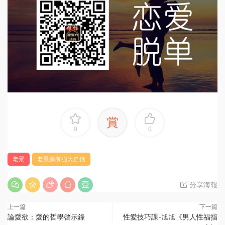
賞
0
0
老景
老景擁有強大自信
分享海報
上一篇
下一篇
論愛欲：愛的哲學啓示錄
性愛技巧課-旭旭《男人性福指