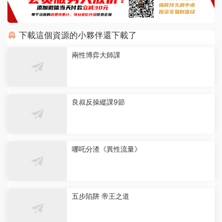
下載這個資源的小夥伴還下載了
兩性博弈大師課
良叔反操縱課9節
哪吒分渣《異性流量》
五步陷阱 帝王之道