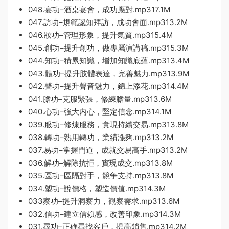
048.宴功–酒桌宴會，成功應對.mp317.1M
047.訪功–規範認知拜訪，成功會面.mp313.2M
046.妝功–管理形象，提升氣質.mp315.4M
045.創功–提升創功，做專屬演講稿.mp315.3M
044.知功–積累知識，增加知識底蘊.mp313.4M
043.體功–提升肢體表達，完善魅力.mp313.9M
042.聲功–提升聲音魅力，錦上添花.mp314.4M
041.膽功–克服緊張，修練膽量.mp313.6M
040.心功–強大内心，堅定信念.mp314.1M
039.服功–修煉服務，實現持續交易.mp313.8M
038.轉功–熟用轉功，業績漲夠.mp313.2M
037.易功–掌握門道，成就交易高手.mp313.2M
036.解功–解除抗拒，實現成交.mp313.8M
035.區功–區隔對手，競争支持.mp313.8M
034.塑功–說價格，塑造價值.mp314.3M
033察功–提升洞察力，觀察需求.mp313.6M
032.信功–建立信賴感，改善印象.mp314.3M
031.尋功–正确尋找客戶，提高銷售.mp314.2M