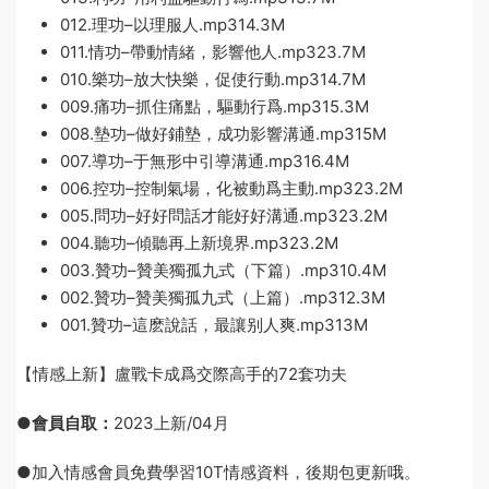
012.理功–以理服人.mp314.3M
011.情功–帶動情緒，影響他人.mp323.7M
010.樂功–放大快樂，促使行動.mp314.7M
009.痛功–抓住痛點，驅動行爲.mp315.3M
008.墊功–做好鋪墊，成功影響溝通.mp315M
007.導功–于無形中引導溝通.mp316.4M
006.控功–控制氣場，化被動爲主動.mp323.2M
005.問功–好好問話才能好好溝通.mp323.2M
004.聽功–傾聽再上新境界.mp323.2M
003.贊功–贊美獨孤九式（下篇）.mp310.4M
002.贊功–贊美獨孤九式（上篇）.mp312.3M
001.贊功–這麽說話，最讓别人爽.mp313M
【情感上新】盧戰卡成爲交際高手的72套功夫
●
會員自取：
2023上新/04月
●加入情感會員免費學習10T情感資料，後期包更新哦。