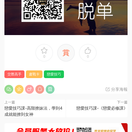
賞
0
0
交際高手
盧戰卡
戀愛技巧
分享海報
上一篇
下一篇
戀愛技巧課-高階撩妹法，學到4
戀愛技巧課-《戀愛必修課》
成就能撩到女神