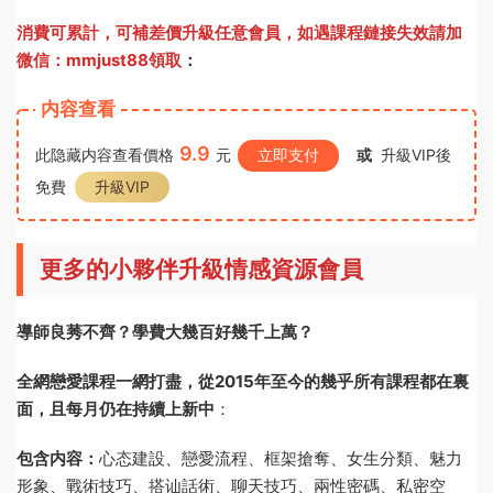
消費可累計，可補差價升級任意會員，
如遇課程鏈接失效請加
微信：mmjust88領取
：
内容查看
9.9
此隐藏内容查看價格
元
立即支付
或
升級VIP後
免費
升級VIP
更多的小夥伴升級情感資源會員
導師良莠不齊？學費大幾百好幾千上萬？
全網戀愛課程一網打盡，從2015年至今的幾乎所有課程都在裏
面，且每月仍在持續上新中
：
包含内容：
心态建設、戀愛流程、框架搶奪、女生分類、魅力
形象、戰術技巧、搭讪話術、聊天技巧、兩性密碼、私密空