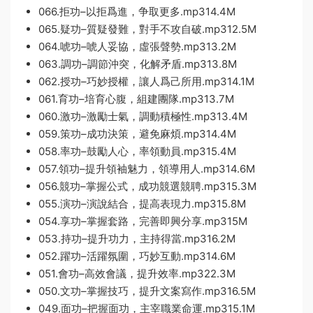
066.拒功–以拒爲進，争取更多.mp314.4M
065.疑功–質疑發難，對手不攻自破.mp312.5M
064.唬功–唬人妥協，虛張聲勢.mp313.2M
063.調功–調節沖突，化解矛盾.mp313.8M
062.授功–巧妙授權，讓人爲己所用.mp314.1M
061.育功–培育心腹，組建團隊.mp313.7M
060.激功–激勵士氣，調動積極性.mp313.4M
059.策功–成功決策，避免麻煩.mp314.4M
058.率功–鼓勵人心，率領動員.mp315.4M
057.領功–提升領袖魅力，領導用人.mp314.6M
056.競功–掌握公式，成功競選競聘.mp315.3M
055.演功–演說結合，提高表現力.mp315.8M
054.享功–掌握套路，完善即興分享.mp315M
053.持功–提升功力，主持得當.mp316.2M
052.躍功–活躍氛圍，巧妙互動.mp314.6M
051.會功–高效會議，提升效率.mp322.3M
050.文功–掌握技巧，提升文案寫作.mp316.5M
049.面功–把握面功，主宰職業命運.mp315.1M