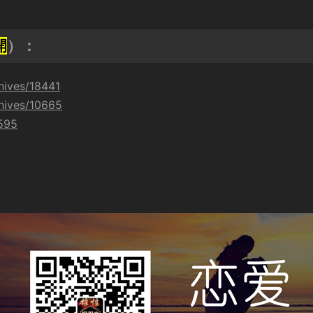
開
）：
hives/18441
hives/10665
9595