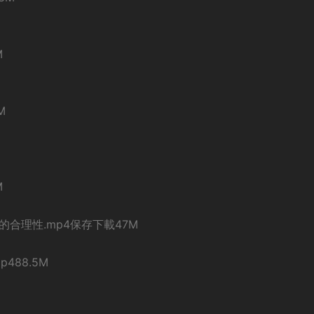
M
M
M
的合理性.mp4保存下載47M
488.5M