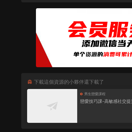
下載這個資源的小夥伴還下載了
男生戀愛課程
戀愛技巧課-高敏感社交提