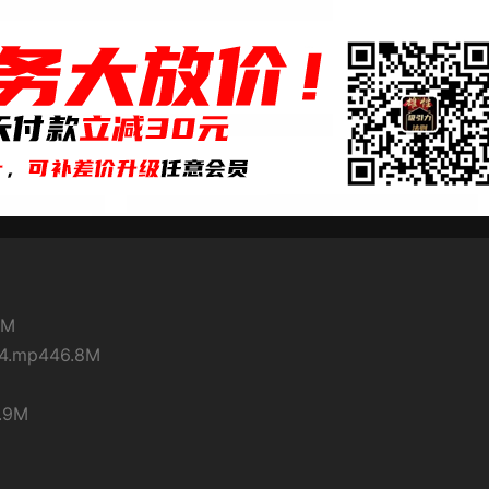
7M
mp446.8M
.9M