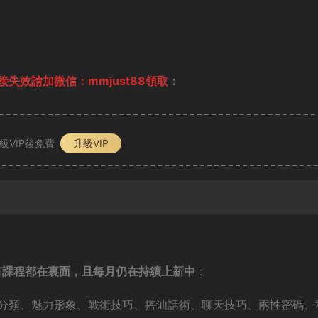
失效請加微信：mmjust88領取
：
級VIP後免費
升級VIP
有課程都在裏面，且每月仍在持續上新中
：
分類、魅力形象、戰術技巧、搭讪話術、聊天技巧、兩性密碼、