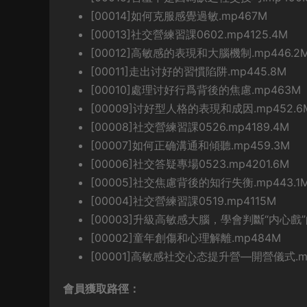
[00014]如何克服感覺過敏.mp467M
[00013]社交營練習課0602.mp4125.4M
[00012]高敏感的表現和大腦機制.mp446.2
[00011]走出讨好的習慣陷阱.mp445.8M
[00010]處理讨好行爲背後的焦慮.mp463M
[00009]讨好型人格的表現和成因.mp452.6
[00008]社交營練習課0526.mp4189.4M
[00007]如何正确溝通和傾聽.mp459.3M
[00006]社交答疑專場0523.mp4201.6M
[00005]社交焦慮背後的知行失衡.mp443.1
[00004]社交營練習課0519.mp4115M
[00003]升級高敏感大腦，學會判斷“内心戲”
[00002]童年創傷和心理解離.mp484M
[00001]高敏感社交心态提升營—開營儀式.mp
會員獲取路徑：