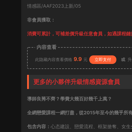
情感區/AAF2023上新/05
非會員獲取：
消費可累計，可補差價升級任意會員，
如遇課程鏈接
内容查看
9.9
此隐藏内容查看價格
元
立即支付
或
升
更多的小夥伴升級情感資源會員
導師良莠不齊？學費大幾百好幾千上萬？
全網戀愛課程一網打盡，從2015年至今的幾乎所
包含内容：
心态建設、戀愛流程、框架搶奪、女生