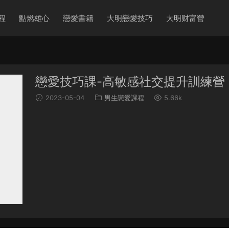
程
點燃雄心
戀愛書籍
大明戀愛技巧
大明财富營
戀愛技巧課-高敏感社交提升訓練營
2023-05-04
男生戀愛課程
5.66k