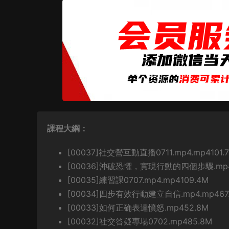
課程大綱：
[00037]社交營互動直播0711.mp4.mp4101.
[00036]沖破恐懼，實現行動的四個步驟.mp4.
[00035]練習課0707.mp4.mp4109.4M
[00034]四步有效行動建立自信.mp4.mp467
[00033]如何正确表達憤怒.mp452.8M
[00032]社交答疑專場0702.mp485.8M