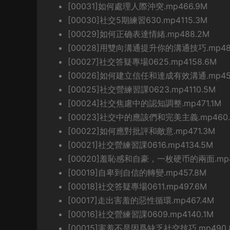
[00031]如何處理人際沖突.mp466.9M
[00030]社交5期練習630.mp4115.3M
[00029]如何正确表達情緒.mp488.2M
[00028]用雙向溝通提升你的溝通技巧.mp48
[00027]社交答疑專場0625.mp4158.6M
[00026]如何建立信任和達成有效溝通.mp45
[00025]社交營練習課0623.mp4110.5M
[00024]社交焦慮中的認知調整.mp471.1M
[00023]社交中的應該們和完美主義.mp460.
[00022]如何應對批評和敵意.mp471.3M
[00021]社交營練習課0616.mp4134.5M
[00020]羞恥感和自豪，一枚硬币的兩面.mp4
[00019]自卑到自信的轉變.mp457.8M
[00018]社交答疑專場0611.mp497.6M
[00017]走出害羞的惡性循環.mp467.4M
[00016]社交營練習課0609.mp4140.1M
[00015]害羞不是因爲缺乏社交技巧.mp490.