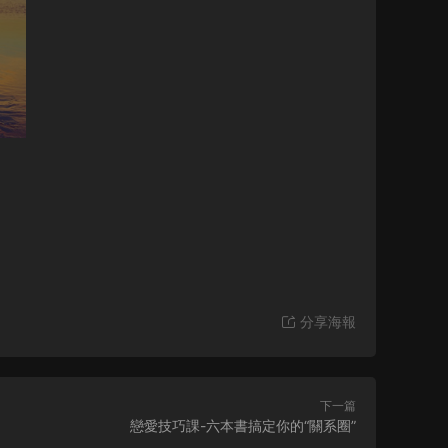
分享海報
下一篇
戀愛技巧課-六本書搞定你的“關系圈”