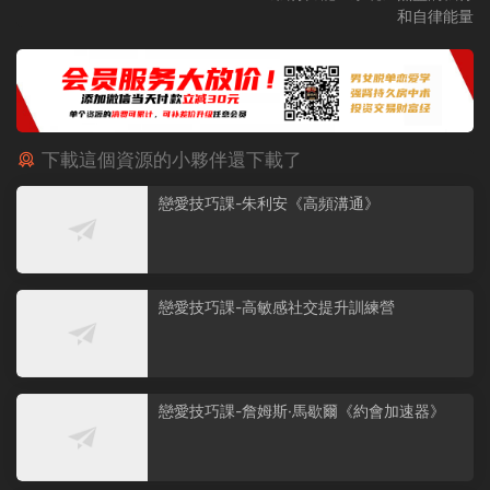
和自律能量
下載這個資源的小夥伴還下載了
戀愛技巧課-朱利安《高頻溝通》
戀愛技巧課-高敏感社交提升訓練營
戀愛技巧課-詹姆斯·馬歇爾《約會加速器》