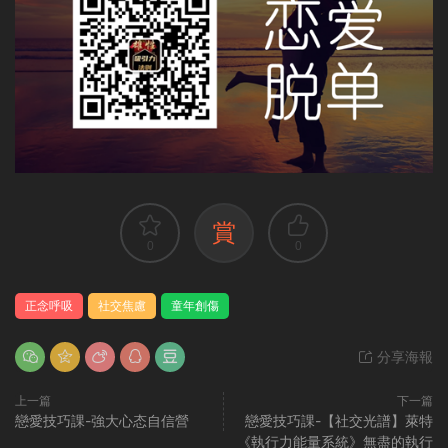
賞
0
0
正念呼吸
社交焦慮
童年創傷
分享海報
上一篇
下一篇
戀愛技巧課-強大心态自信營
戀愛技巧課-【社交光譜】萊特
《執行力能量系統》無盡的執行