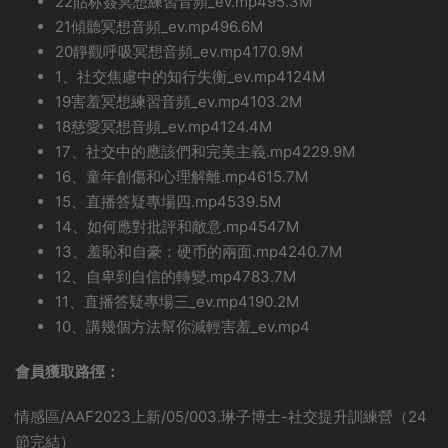
22貼标簽冥想練習音頻_ev.mp495.3M
21傾聽冥想音頻_ev.mp496.6M
20靜觀呼吸冥想音頻_ev.mp4170.9M
1、社交焦慮中的知行失衡_ev.mp4124M
19害羞冥想練習音頻_ev.mp4103.2M
18慈愛冥想音頻_ev.mp4124.4M
17、社交中的應該們和完美主義.mp4229.9M
16、童年創傷和心理解離.mp4615.7M
15、直播答疑專場四.mp4539.5M
14、如何應對批評和敵意.mp4547M
13、羞恥和自豪：硬币的兩面.mp4240.7M
12、自卑到自信的轉變.mp4783.7M
11、直播答疑專場三_ev.mp4190.2M
10、講幾個方法幫你減輕害羞_ev.mp4
會員獲取路徑：
情感區/AAF2023上新/05/003.琳子博士-社交提升訓練營（24
節完結）