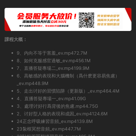
課程大概：
9、内向不等于害羞_ev.mp472.7M
8、如何克服感官過敏_ev.mp456.1M
7、直播答疑專場二_ev.mp4199.9M
6、高敏感的表現和大腦機制（爲什麽更容易焦慮）
_ev.mp448.9M
5、走出讨好的習慣陷阱（更新版）_ev.mp464.4M
4、直播答疑專場一_ev.mp41.09G
3、處理讨好行爲背後的焦慮.mp44.75G
2、讨好型人格的表現和成因_ev.mp4124.6M
24正念呼吸練習音頻_ev.mp4139.8M
23紮根冥想音頻_ev.mp447.7M