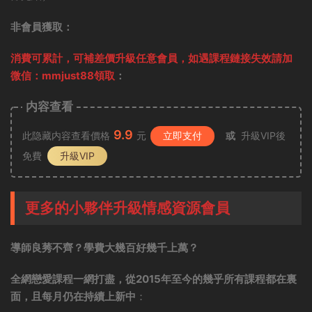
非會員獲取：
消費可累計，可補差價升級任意會員，
如遇課程鏈接失效請加
微信：mmjust88領取
：
内容查看
9.9
此隐藏内容查看價格
元
立即支付
或
升級VIP後
免費
升級VIP
更多的小夥伴升級情感資源會員
導師良莠不齊？學費大幾百好幾千上萬？
全網戀愛課程一網打盡，從2015年至今的幾乎所有課程都在裏
面，且每月仍在持續上新中
：