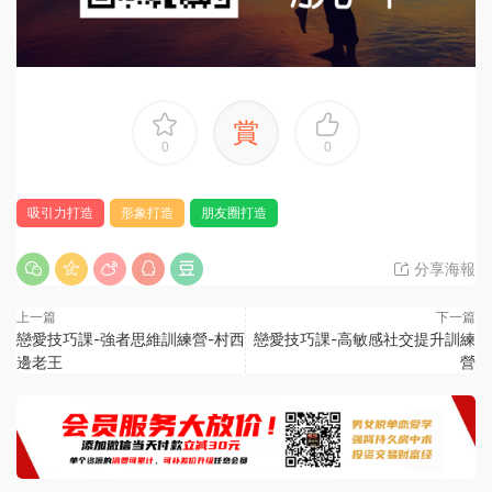
賞
0
0
吸引力打造
形象打造
朋友圈打造
分享海報
上一篇
下一篇
戀愛技巧課-強者思維訓練營-村西
戀愛技巧課-高敏感社交提升訓練
邊老王
營