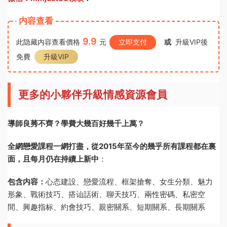
内容查看
9.9
此隐藏内容查看價格
元
立即支付
或
升級VIP後
免費
升級VIP
更多的小夥伴升級情感資源會員
導師良莠不齊？學費大幾百好幾千上萬？
全網戀愛課程一網打盡，從2015年至今的幾乎所有課程都在裏
面，且每月仍在持續上新中
：
包含内容：
心态建設、戀愛流程、框架搶奪、女生分類、魅力
形象、戰術技巧、搭讪話術、聊天技巧、兩性密碼、私密空
間、興趣指标、約會技巧、親密關系、短期關系、長期關系