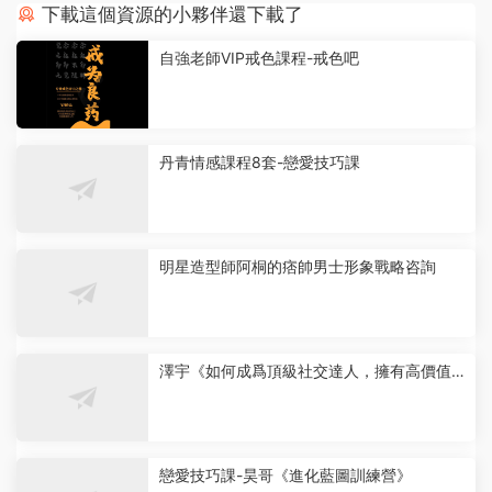
下載這個資源的小夥伴還下載了
自強老師VIP戒色課程-戒色吧
丹青情感課程8套-戀愛技巧課
明星造型師阿桐的痞帥男士形象戰略咨詢
澤宇《如何成爲頂級社交達人，擁有高價值人
脈和社交圈》
戀愛技巧課-昊哥《進化藍圖訓練營》