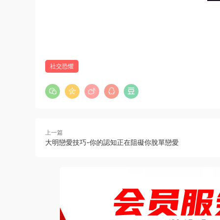
社交恐懼
上一篇
大明戀愛技巧-你的認知正在阻礙你脫單戀愛