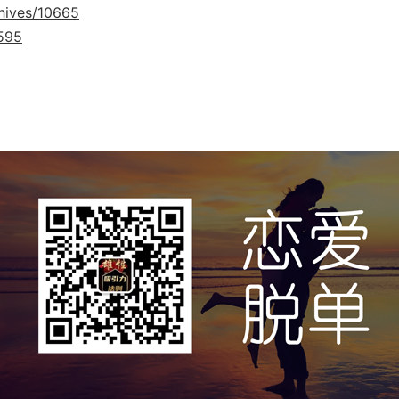
hives/10665
9595