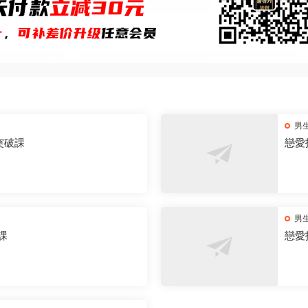
男
突破課
戀愛
男
課
戀愛