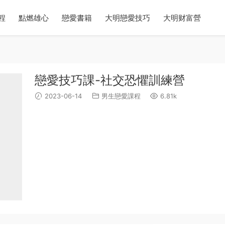
程
點燃雄心
戀愛書籍
大明戀愛技巧
大明财富營
戀愛技巧課-社交恐懼訓練營
2023-06-14
男生戀愛課程
6.81k