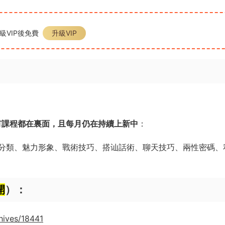
級VIP後免費
升級VIP
有課程都在裏面，且每月仍在持續上新中
：
分類、魅力形象、戰術技巧、搭讪話術、聊天技巧、兩性密碼、
開
）：
hives/18441