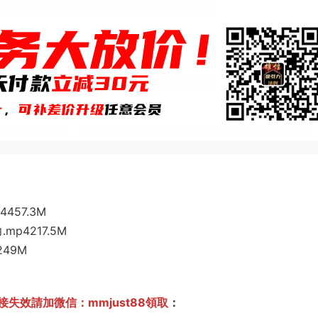
57.3M
4217.5M
49M
失效請加微信：mmjust88領取
：