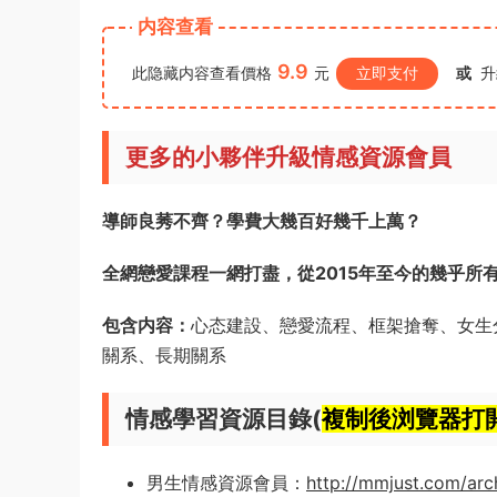
内容查看
9.9
此隐藏内容查看價格
元
立即支付
或
升
更多的小夥伴升級情感資源會員
導師良莠不齊？學費大幾百好幾千上萬？
全網戀愛課程一網打盡，從2015年至今的幾乎所
包含内容：
心态建設、戀愛流程、框架搶奪、女生
關系、長期關系
情感學習資源目錄(
複制後浏覽器打
男生情感資源會員：
http://mmjust.com/arc