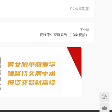
分享海報
下一篇
賽維原生家庭系列（13集視頻）