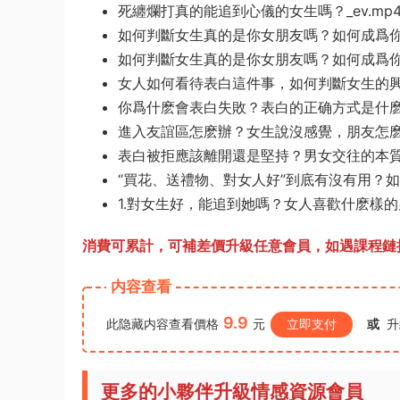
死纏爛打真的能追到心儀的女生嗎？_ev.mp41
如何判斷女生真的是你女朋友嗎？如何成爲你的女友
如何判斷女生真的是你女朋友嗎？如何成爲你的女友
女人如何看待表白這件事，如何判斷女生的興趣和
你爲什麽會表白失敗？表白的正确方式是什麽？.
進入友誼區怎麽辦？女生說沒感覺，朋友怎麽成戀
表白被拒應該離開還是堅持？男女交往的本質！
“買花、送禮物、對女人好”到底有沒有用？如何正确
1.對女生好，能追到她嗎？女人喜歡什麽樣的男
消費可累計，可補差價升級任意會員，
如遇課程鏈接
内容查看
9.9
此隐藏内容查看價格
元
立即支付
或
升
更多的小夥伴升級情感資源會員