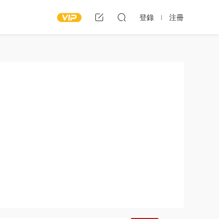
登錄
注冊