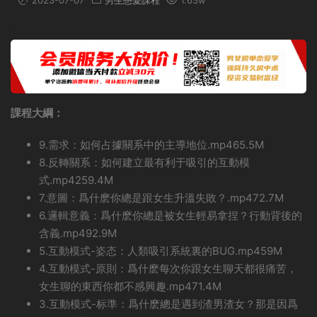
2023-07-07
男生戀愛課程
1.63w
課程大綱：
9.需求：如何占據關系中的主導地位.mp465.5M
8.反轉關系：如何建立最有利于吸引的互動模
式.mp4259.4M
7.意圖：爲什麽你總是跟女生升溫失敗？.mp472.7M
6.邏輯意義：爲什麽你總是被女生輕易拿捏？行動背後的
含義.mp492.9M
5.互動模式-姿态：人類吸引系統裏的BUG.mp459M
4.互動模式-原則：爲什麽每次你跟女生聊天都很痛苦，
女生聊的東西你都不感興趣.mp471.4M
3.互動模式-标準：爲什麽總是遇到渣男渣女？那是因爲