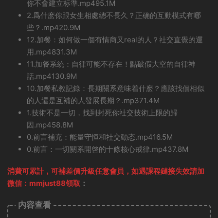
你不會建立标準.mp495.1M
2.爲什麽你跟女生相處總不長久？正确的互動模式有哪
些？.mp420.9M
12.加餐：如何做一個有情商又real的人？社交直覺的運
用.mp4831.3M
11.加餐系統：自律可能不存在！點破假大空的自律神
話.mp4130.9M
10.加餐私教記錄：長期關系意味着什麽？應該找個相似
的人還是互補的人發展長期？.mp371.4M
1.技術不是一切，找到封死你社交技術上限的歸
因.mp458.8M
0.前言補充：能量守恒和社交動态.mp416.5M
0.前言：一切關系開啓的十條核心戒律.mp437.8M
消費可累計，可補差價升級任意會員，
如遇課程鏈接失效請加
微信：mmjust88領取
：
内容查看