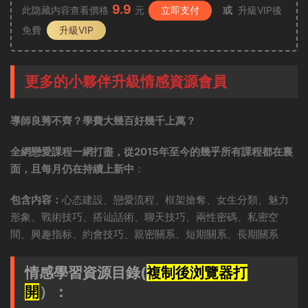
9.9
此隐藏内容查看價格
元
立即支付
或
升級VIP後
免費
升級VIP
更多的小夥伴升級情感資源會員
導師良莠不齊？學費大幾百好幾千上萬？
全網戀愛課程一網打盡，從2015年至今的幾乎所有課程都在裏
面，且每月仍在持續上新中
：
包含内容：
心态建設、戀愛流程、框架搶奪、女生分類、魅力
形象、戰術技巧、搭讪話術、聊天技巧、兩性密碼、私密空
間、興趣指标、約會技巧、親密關系、短期關系、長期關系
情感學習資源目錄(
複制後浏覽器打
開
）：