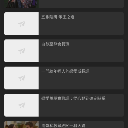
五步陷阱 帝王之道
白鶴至尊會員班
一門給年輕人的戀愛成長課
戀愛脫單實戰課：從心動到确定關系
雨哥私教藏經閣一聊天篇