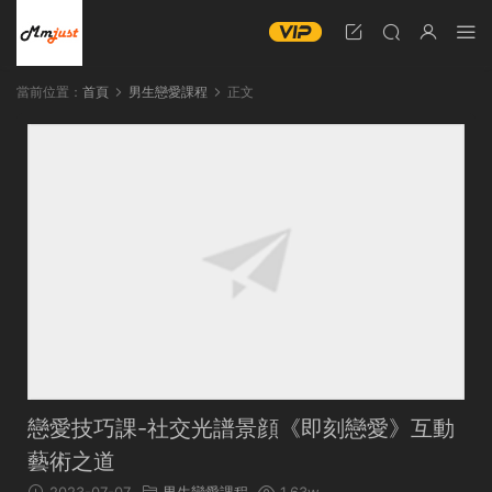
當前位置：
首頁
男生戀愛課程
正文
戀愛技巧課-社交光譜景顔《即刻戀愛》互動
藝術之道