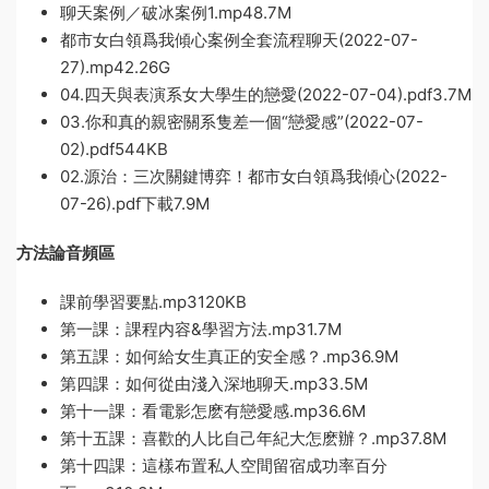
聊天案例／破冰案例1.mp48.7M
都市女白領爲我傾心案例全套流程聊天(2022-07-
27).mp42.26G
04.四天與表演系女大學生的戀愛(2022-07-04).pdf3.7M
03.你和真的親密關系隻差一個“戀愛感”(2022-07-
02).pdf544KB
02.源治：三次關鍵博弈！都市女白領爲我傾心(2022-
07-26).pdf下載7.9M
方法論音頻區
課前學習要點.mp3120KB
第一課：課程内容&學習方法.mp31.7M
第五課：如何給女生真正的安全感？.mp36.9M
第四課：如何從由淺入深地聊天.mp33.5M
第十一課：看電影怎麽有戀愛感.mp36.6M
第十五課：喜歡的人比自己年紀大怎麽辦？.mp37.8M
第十四課：這樣布置私人空間留宿成功率百分