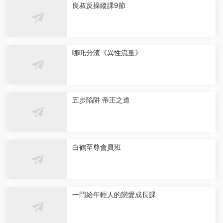
良叔反操縱課9節
哪吒分渣《異性流量》
五步陷阱 帝王之道
白鶴至尊會員班
一門給年輕人的戀愛成長課