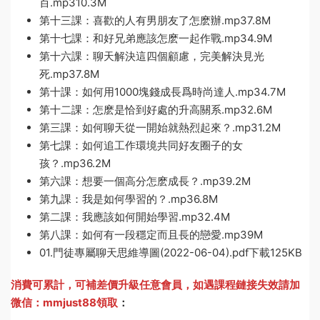
百.mp310.3M
第十三課：喜歡的人有男朋友了怎麽辦.mp37.8M
第十七課：和好兄弟應該怎麽一起作戰.mp34.9M
第十六課：聊天解決這四個顧慮，完美解決見光
死.mp37.8M
第十課：如何用1000塊錢成長爲時尚達人.mp34.7M
第十二課：怎麽是恰到好處的升高關系.mp32.6M
第三課：如何聊天從一開始就熱烈起來？.mp31.2M
第七課：如何追工作環境共同好友圈子的女
孩？.mp36.2M
第六課：想要一個高分怎麽成長？.mp39.2M
第九課：我是如何學習的？.mp36.8M
第二課：我應該如何開始學習.mp32.4M
第八課：如何有一段穩定而且長的戀愛.mp39M
01.門徒專屬聊天思維導圖(2022-06-04).pdf下載125KB
消費可累計，可補差價升級任意會員，
如遇課程鏈接失效請加
微信：mmjust88領取
：