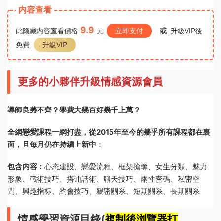
内容查看
9.9
此隐藏内容查看價格
元
立即支付
或
升級VIP後
免費
升級VIP
更多的小夥伴升級情感資源會員
導師良莠不齊？學費大幾百好幾千上萬？
全網戀愛課程一網打盡，從2015年至今的幾乎所有課程都在裏
面，且每月仍在持續上新中
：
包含内容：
心态建設、戀愛流程、框架搶奪、女生分類、魅力
形象、戰術技巧、搭讪話術、聊天技巧、兩性密碼、私密空
間、興趣指标、約會技巧、親密關系、短期關系、長期關系
情感學習資源目錄(
複制後浏覽器打