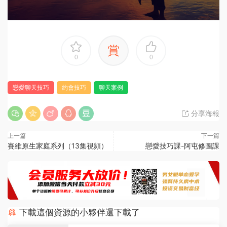
賞
0
0
戀愛聊天技巧
約會技巧
聊天案例
分享海報
上一篇
下一篇
賽維原生家庭系列（13集視頻）
戀愛技巧課-阿屯修圖課
下載這個資源的小夥伴還下載了