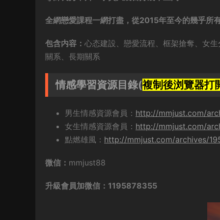
全網戀愛課程一網打盡，從2015年至今的幾乎所
包含内容：
心态建設、戀愛流程、框架搶奪、女生
關系、長期關系
情感學習資源目錄(
複制後浏覽器打
男生情感資源會員：
http://mmjust.com/arc
女生情感資源會員：
http://mmjust.com/arc
點燃雄風：
http://mmjust.com/archives/1
微信：
mmjust88
升級會員加微信：1195878355