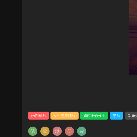
兩性關系
女生戀愛課程
如何正确分手
戀商
新婚