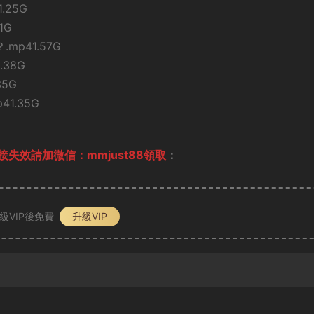
25G
1G
p41.57G
38G
5G
1.35G
失效請加微信：mmjust88領取
：
級VIP後免費
升級VIP