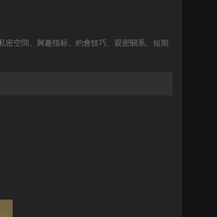
私密空間、興趣指标、約會技巧、親密關系、短期