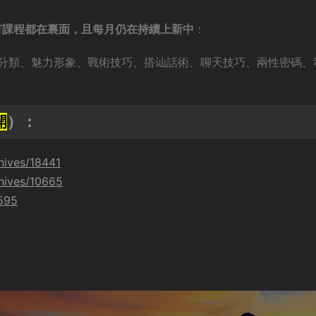
有課程都在裏面，且每月仍在持續上新中
：
分類、魅力形象、戰術技巧、搭讪話術、聊天技巧、兩性密碼、
開
）：
hives/18441
hives/10665
9595