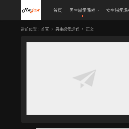
首頁
男生戀愛課程
女生戀愛課
當前位置：
首頁
男生戀愛課程
正文