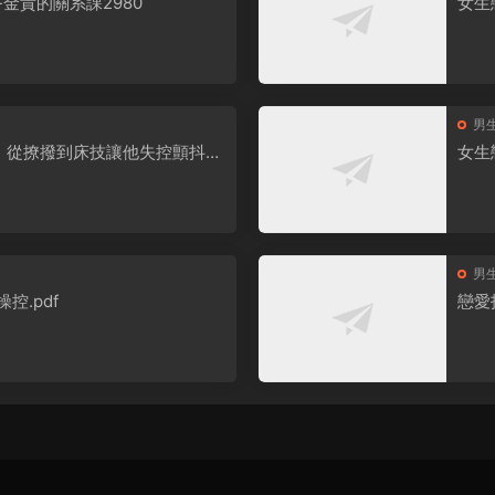
金貴的關系課2980
女生
秘籍
男
：從撩撥到床技讓他失控顫抖
女生
男
控.pdf
戀愛