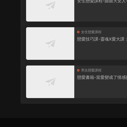
女生戀愛課程-曲曲大女人-
女生戀愛課程
戀愛技巧課-靈魂X愛大課
【蘇眉課程】
男生戀愛課程
戀愛書籍-當愛變成了情感操