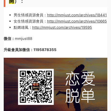
開
）：
男生情感資源會員：
http://mmjust.com/archives/18441
女生情感資源會員：
http://mmjust.com/archives/10665
點燃雄風：
http://mmjust.com/archives/19595
微信：
mmjust88
升級會員加微信：1195878355