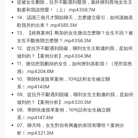
從被女生删除，拉升不斷遇到廢測，最終撩到異地女生主
動要和我談戀愛！（上）.mp4356.7M
14、認識三個月才開始聊天，怎麽建立吸引，如何讓她喜
歡我并約出來？.mp4585.5M
13、【經典案例】剛加的女生微信怎麽聊？女生不回？被
女生不斷推開怎麽辦？.mp4356.3M
12、從拉升不斷遇到阻礙，聊到女生主動邀約我，是如何
做到的？【案例分析】.mp4304.9M
11、微信把我删掉的女生，如何撩到喜歡我！（理所當然
感）.mp4204.6M
10、導師快速脫單案例，10句話和女生确立關
系！.mp4140M
09、從拉升不斷遇到阻礙，聊到女生主動邀約我，是如何
做到的？【案例分析】.mp4320.5M
08、導師快速脫單案例，10句話和女生确立關
系！.mp4147.4M
07、聊天時，女生對你有興趣的表現有哪些？案例分
析！.mp4321.3M