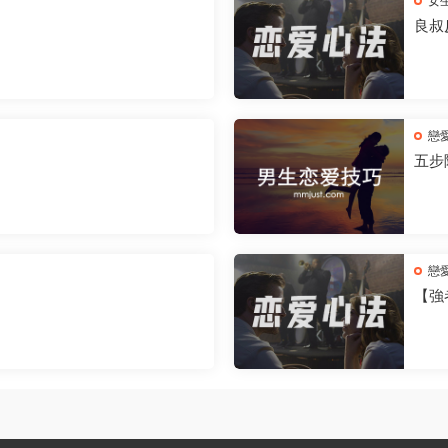
女
良叔
戀
五步
戀
【強