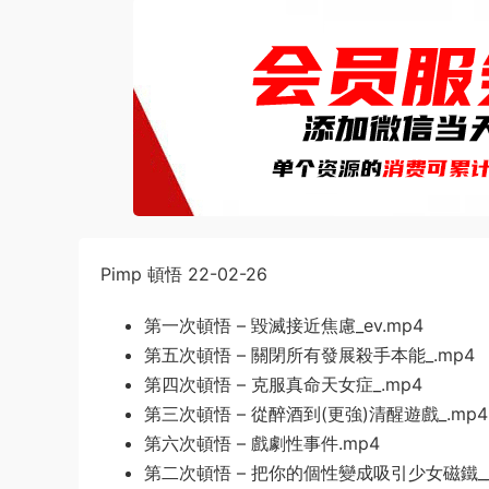
Pimp 頓悟 22-02-26
第一次頓悟 – 毀滅接近焦慮_ev.mp4
第五次頓悟 – 關閉所有發展殺手本能_.mp4
第四次頓悟 – 克服真命天女症_.mp4
第三次頓悟 – 從醉酒到(更強)清醒遊戲_.mp4
第六次頓悟 – 戲劇性事件.mp4
第二次頓悟 – 把你的個性變成吸引少女磁鐵__e