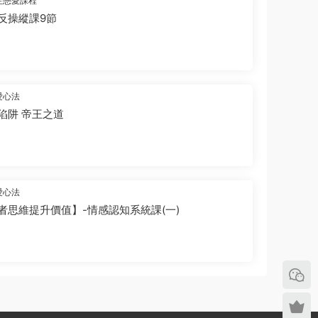
生戀愛課程
反操縱課9節
愛心法
陷阱 帝王之道
愛心法
者思維提升價值】-情感認知系統課(一)