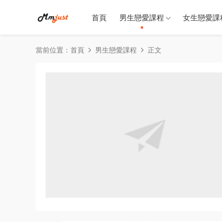
首頁
男生戀愛課程
女生戀愛課
當前位置：
首頁
男生戀愛課程
正文