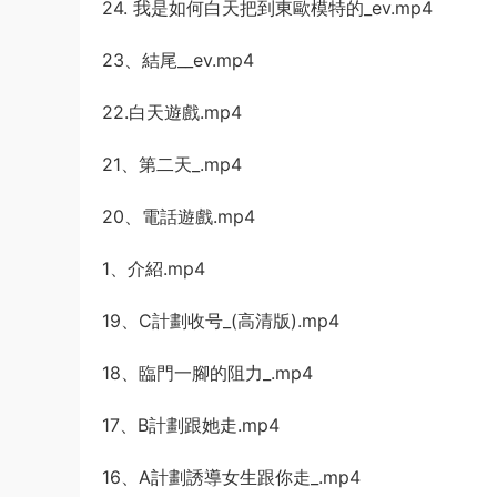
24. 我是如何白天把到東歐模特的_ev.mp4
23、結尾__ev.mp4
22.白天遊戲.mp4
21、第二天_.mp4
20、電話遊戲.mp4
1、介紹.mp4
19、C計劃收号_(高清版).mp4
18、臨門一腳的阻力_.mp4
17、B計劃跟她走.mp4
16、A計劃誘導女生跟你走_.mp4