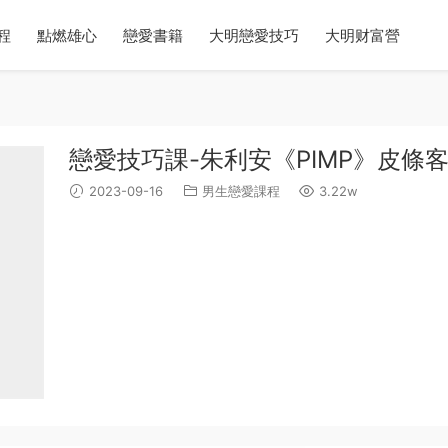
程
點燃雄心
戀愛書籍
大明戀愛技巧
大明财富營
戀愛技巧課-朱利安《PIMP》皮條
2023-09-16
男生戀愛課程
3.22w