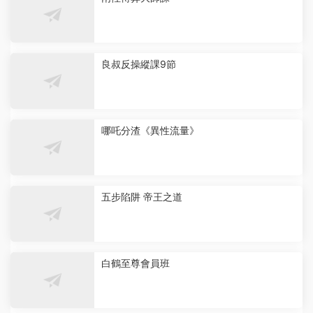
良叔反操縱課9節
哪吒分渣《異性流量》
五步陷阱 帝王之道
白鶴至尊會員班