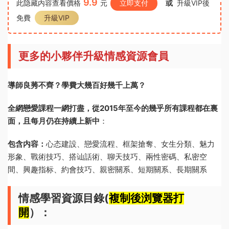
9.9
此隐藏内容查看價格
元
立即支付
或
升級VIP後
免費
升級VIP
更多的小夥伴升級情感資源會員
導師良莠不齊？學費大幾百好幾千上萬？
全網戀愛課程一網打盡，從2015年至今的幾乎所有課程都在裏
面，且每月仍在持續上新中
：
包含内容：
心态建設、戀愛流程、框架搶奪、女生分類、魅力
形象、戰術技巧、搭讪話術、聊天技巧、兩性密碼、私密空
間、興趣指标、約會技巧、親密關系、短期關系、長期關系
情感學習資源目錄(
複制後浏覽器打
開
）：