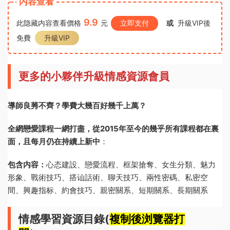
内容查看
9.9
此隐藏内容查看價格
元
立即支付
或
升級VIP後
免費
升級VIP
更多的小夥伴升級情感資源會員
導師良莠不齊？學費大幾百好幾千上萬？
全網戀愛課程一網打盡，從2015年至今的幾乎所有課程都在裏
面，且每月仍在持續上新中
：
包含内容：
心态建設、戀愛流程、框架搶奪、女生分類、魅力
形象、戰術技巧、搭讪話術、聊天技巧、兩性密碼、私密空
間、興趣指标、約會技巧、親密關系、短期關系、長期關系
情感學習資源目錄(
複制後浏覽器打