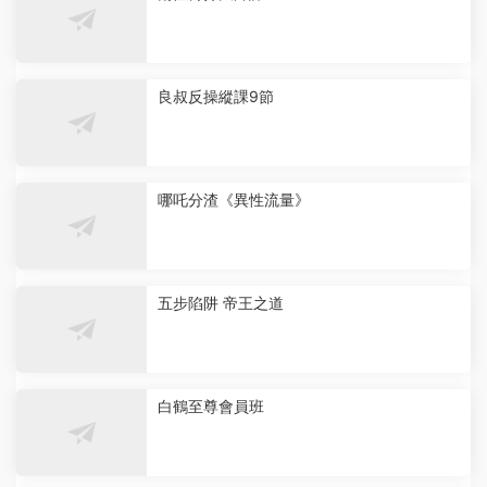
良叔反操縱課9節
哪吒分渣《異性流量》
五步陷阱 帝王之道
白鶴至尊會員班