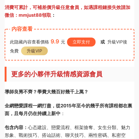
消費可累計，可補差價升級任意會員，
如遇課程鏈接失效請加
微信：mmjust88領取
：
内容查看
9.9
此隐藏内容查看價格
元
立即支付
或
升級VIP後
免費
升級VIP
更多的小夥伴升級情感資源會員
導師良莠不齊？學費大幾百好幾千上萬？
全網戀愛課程一網打盡，從2015年至今的幾乎所有課程都在裏
面，且每月仍在持續上新中
：
包含内容：
心态建設、戀愛流程、框架搶奪、女生分類、魅力
形象、戰術技巧、搭讪話術、聊天技巧、兩性密碼、私密空