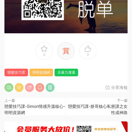
賞
0
0
戀愛技巧課
明明資源網
非暴力溝通
分享海報
上一篇
下一篇
戀愛技巧課-Simon情感升溫核心-
戀愛技巧課-朕哥核心私密課之女
明明資源網
性成神路