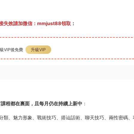
失效請加微信：mmjust88領取
：
級VIP後免費
升級VIP
有課程都在裏面，且每月仍在持續上新中
：
分類、魅力形象、戰術技巧、搭讪話術、聊天技巧、兩性密碼、