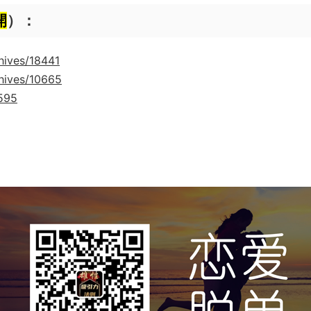
開
）：
hives/18441
hives/10665
9595