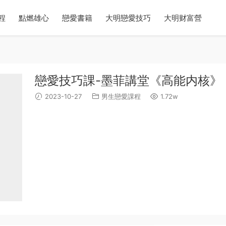
程
點燃雄心
戀愛書籍
大明戀愛技巧
大明财富營
戀愛技巧課-墨菲講堂《高能内核》
2023-10-27
男生戀愛課程
1.72w