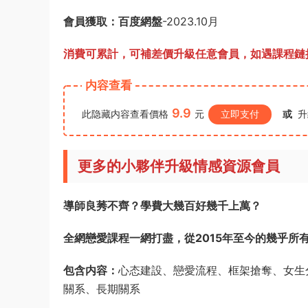
會員獲取：
百度網盤
-2023.10月
消費可累計，可補差價升級任意會員，
如遇課程鏈接
内容查看
9.9
此隐藏内容查看價格
元
立即支付
或
升
更多的小夥伴升級情感資源會員
導師良莠不齊？學費大幾百好幾千上萬？
全網戀愛課程一網打盡，從2015年至今的幾乎所
包含内容：
心态建設、戀愛流程、框架搶奪、女生
關系、長期關系