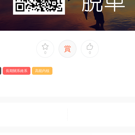
賞
0
0
長期關系維系
高能内核