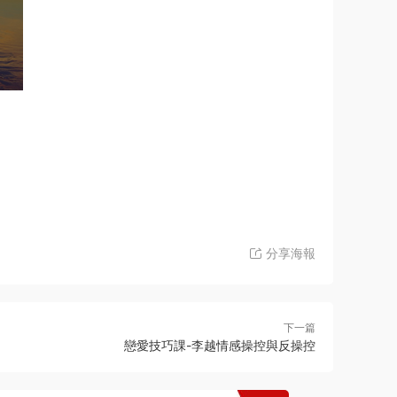
分享海報
下一篇
戀愛技巧課-李越情感操控與反操控