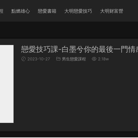
程
點燃雄心
戀愛書籍
大明戀愛技巧
大明财富營
戀愛技巧課-白墨兮你的最後一門情
2023-10-27
男生戀愛課程
2.18w