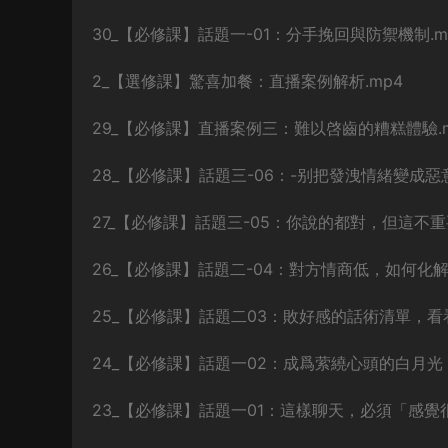
30_【必修課】話題一-01：分手挽回與防禦機制.m
2_【選修課】驚喜加餐：直播案例解析.mp4
29_【必修課】直播案例三：難以啓齒的糟糕體驗.m
28_【必修課】話題三-06：-别把發洩情緒變成惡意
27_【必修課】話題三-05：你說的都對，但這不重要
26_【必修課】話題二-04：對方情商低，如何化解
25_【必修課】話題二03：敗好感的話術清單，看
24_【必修課】話題一02：成爲萦繞心頭的白月光
23_【必修課】話題一01：這樣聊天，必須「感覺很