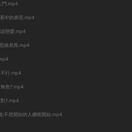
門.mp4
系中的表現.mp4
談戀愛.mp4
思維差異.mp4
p4
不行.mp4
色?.mp4
?.mp4
離;不想開始的人總能開始.mp4