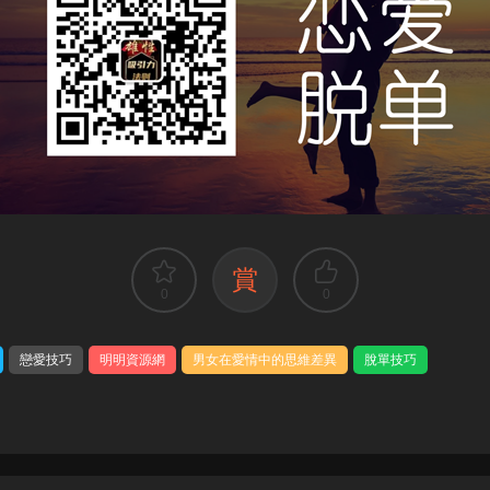
賞
0
0
戀愛技巧
明明資源網
男女在愛情中的思維差異
脫單技巧