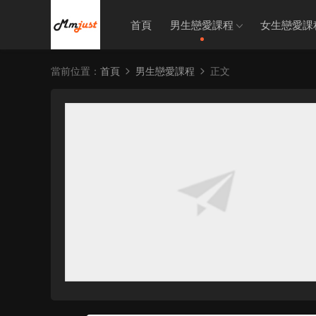
首頁
男生戀愛課程
女生戀愛課
當前位置：
首頁
男生戀愛課程
正文