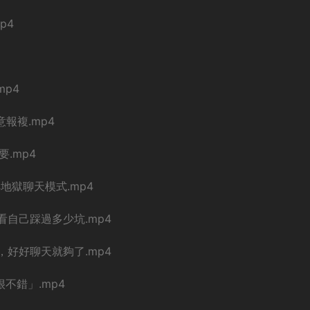
p4
p4
報複.mp4
.mp4
地獄聊天模式.mp4
看自己踩過多少坑.mp4
，好好聊天就夠了.mp4
不錯」.mp4