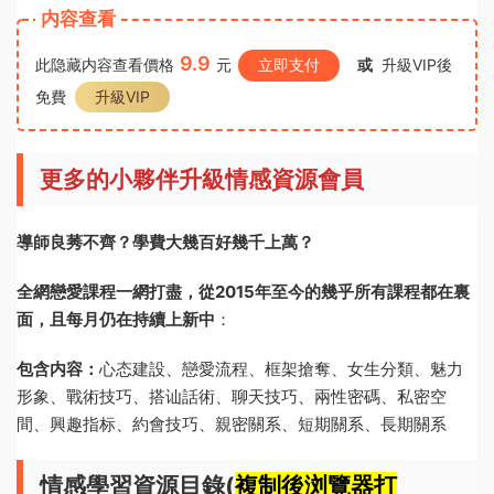
内容查看
9.9
此隐藏内容查看價格
元
立即支付
或
升級VIP後
免費
升級VIP
更多的小夥伴升級情感資源會員
導師良莠不齊？學費大幾百好幾千上萬？
全網戀愛課程一網打盡，從2015年至今的幾乎所有課程都在裏
面，且每月仍在持續上新中
：
包含内容：
心态建設、戀愛流程、框架搶奪、女生分類、魅力
形象、戰術技巧、搭讪話術、聊天技巧、兩性密碼、私密空
間、興趣指标、約會技巧、親密關系、短期關系、長期關系
情感學習資源目錄(
複制後浏覽器打