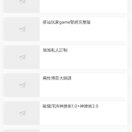
搭讪玩家game聖經完整版
旭旭私人訂制
兩性博弈大師課
歐陽浮誇神撩術1.0+神撩術2.0