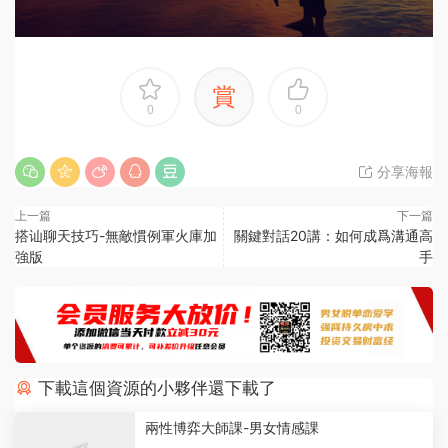
賞
0
0
分享海報
上一篇
下一篇
搭讪聊天技巧-無敵慣例軍火庫加
關鍵對話20講：如何成爲溝通高
強版
手
下載這個資源的小夥伴還下載了
兩性博弈大師課-男女情感課