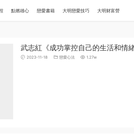
程
點燃雄心
戀愛書籍
大明戀愛技巧
大明财富營
武志紅《成功掌控自己的生活和情
2023-11-18
戀愛心法
1.27w