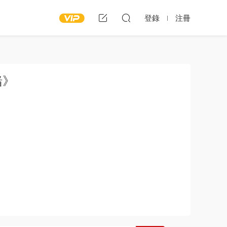
登錄
注冊
緒》