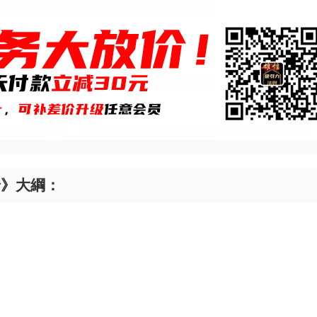
緒》大綱：