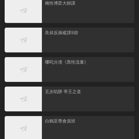
兩性博弈大師課
良叔反操縱課9節
哪吒分渣《異性流量》
五步陷阱 帝王之道
白鶴至尊會員班