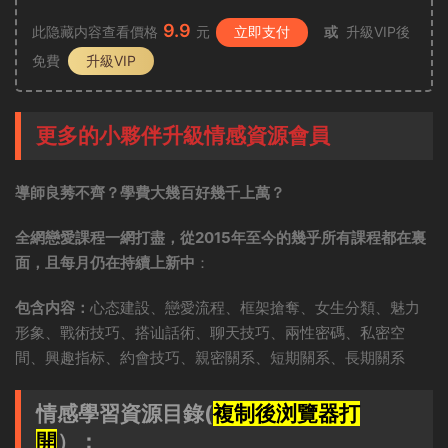
9.9
此隐藏内容查看價格
元
立即支付
或
升級VIP後
免費
升級VIP
更多的小夥伴升級情感資源會員
導師良莠不齊？學費大幾百好幾千上萬？
全網戀愛課程一網打盡，從2015年至今的幾乎所有課程都在裏
面，且每月仍在持續上新中
：
包含内容：
心态建設、戀愛流程、框架搶奪、女生分類、魅力
形象、戰術技巧、搭讪話術、聊天技巧、兩性密碼、私密空
間、興趣指标、約會技巧、親密關系、短期關系、長期關系
情感學習資源目錄(
複制後浏覽器打
開
）：