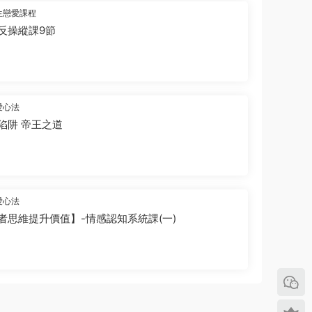
生戀愛課程
反操縱課9節
愛心法
陷阱 帝王之道
愛心法
者思維提升價值】-情感認知系統課(一)