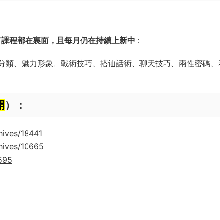
有課程都在裏面，且每月仍在持續上新中
：
分類、魅力形象、戰術技巧、搭讪話術、聊天技巧、兩性密碼、
開
）：
hives/18441
hives/10665
9595