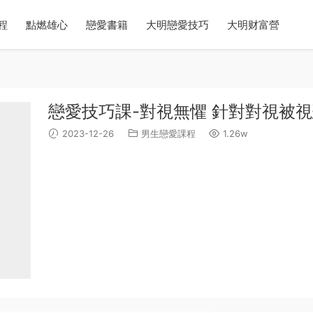
程
點燃雄心
戀愛書籍
大明戀愛技巧
大明财富營
戀愛技巧課-對視無懼 針對對視被視
2023-12-26
男生戀愛課程
1.26w