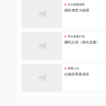
女生戀愛課程
兩性博弈大師課
男生形象打造
哪吒分渣《異性流量》
戀愛心法
白鶴至尊會員班