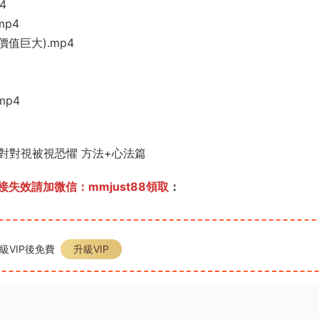
4
p4
值巨大).mp4
mp4
對對視被視恐懼 方法+心法篇
失效請加微信：mmjust88領取
：
級VIP後免費
升級VIP