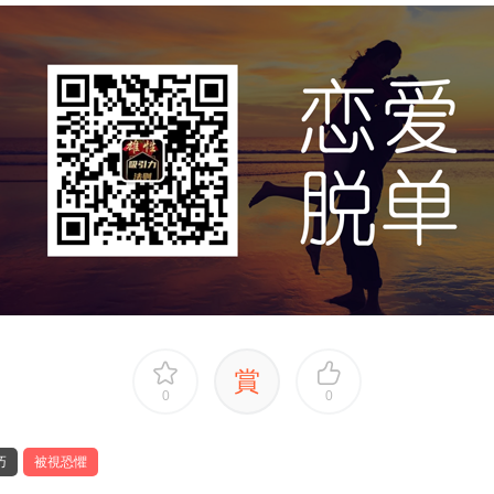
賞
0
0
巧
被視恐懼