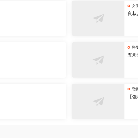
女
良叔
戀
五步
戀
【強