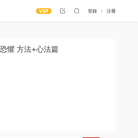
登錄
注冊
恐懼 方法+心法篇