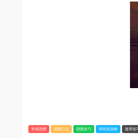
對視恐懼
戀愛心法
戀愛技巧
明明資源網
脫單技