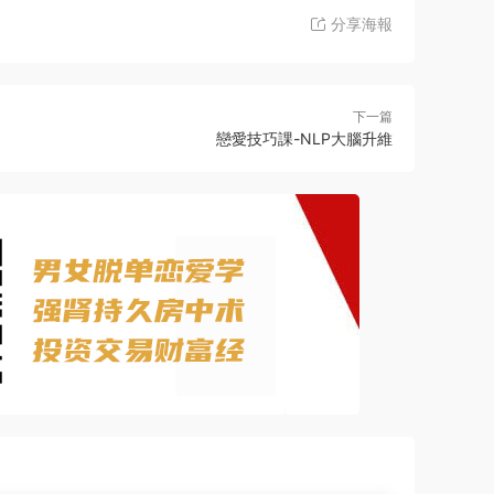
分享海報
下一篇
戀愛技巧課-NLP大腦升維