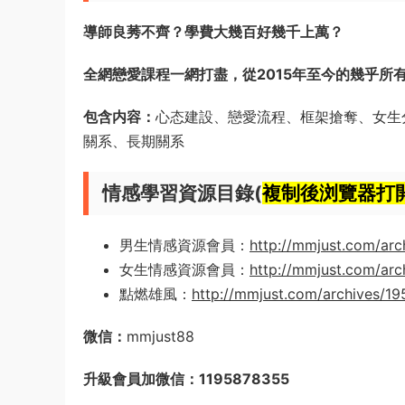
導師良莠不齊？學費大幾百好幾千上萬？
全網戀愛課程一網打盡，從2015年至今的幾乎所
包含内容：
心态建設、戀愛流程、框架搶奪、女生
關系、長期關系
情感學習資源目錄(
複制後浏覽器打
男生情感資源會員：
http://mmjust.com/arc
女生情感資源會員：
http://mmjust.com/arc
點燃雄風：
http://mmjust.com/archives/1
微信：
mmjust88
升級會員加微信：1195878355