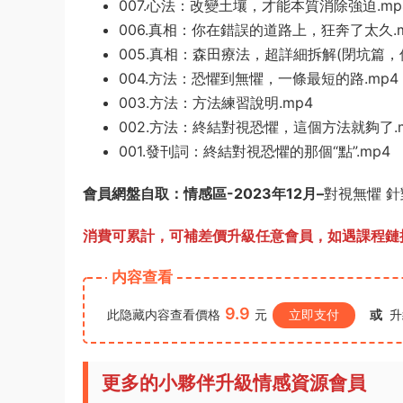
007.心法：改變土壤，才能本質消除強迫.mp
006.真相：你在錯誤的道路上，狂奔了太久.m
005.真相：森田療法，超詳細拆解(閉坑篇，價
004.方法：恐懼到無懼，一條最短的路.mp4
003.方法：方法練習說明.mp4
002.方法：終結對視恐懼，這個方法就夠了.
001.發刊詞：終結對視恐懼的那個“點”.mp4
會員網盤自取：情感區-2023年12月
–
對視無懼 針
消費可累計，可補差價升級任意會員，
如遇課程鏈接
内容查看
9.9
此隐藏内容查看價格
元
立即支付
或
升
更多的小夥伴升級情感資源會員