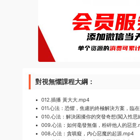
對視無懼課程大綱：
012.插播 黃大大.mp4
011.心法：恐懼，焦慮的終極解決方案，臨在狀
010.心法：解決困擾你的突發奇想(闖入性思維
009.心法：如何毫發無傷，粉碎他人的惡意.
008.心法：貪嗔癡，内心惡魔的起源.mp4