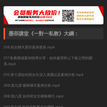
墨菲講堂《一對一私教》大綱：
018.初次聊天墨菲案例更新.mp4
017.私教職場案例指導分享：如何處理和上下級之間的關
系.mp4
010.第十課如何跟女生深入溝通以及案例分析.mp4
009.第九課 暧昧聊天案例分析.mp4
008.第八課 如何和女生暧昧聊天.mp4
007.第七課 如何從熟悉走向暧昧.mp4