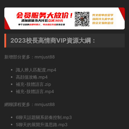
2023校長高情商VIP資源大綱：
新增部分更多：mmjust88
識人辨人匹配度.mp4
高顔值攻略.mp4
補充-肢體語言.zip
補充-肢體語言.mp4
網聊課程更多：mmjust88
6聊天話題關系節奏控制.mp3
5聊天的展開升溫思路.mp3