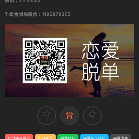
微信：
mmjust88
升級會員加微信：1195878355
賞
0
0
如何快速脫單
如何脫單
戀愛技巧
戀愛聊天技巧
戀愛課程