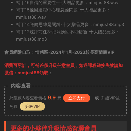
補丁16自信的重要性-十大贈品更多：mmjust88.wav
補丁15挽回過程中心理急躁問題-十大贈品更多：
mmjust88.wav
補丁14逆向思維是關鍵-十大贈品更多：mmjust88.mp3
補丁12辣評前任3-把妹挽回不可錯過-十大贈品更多：
mmjust88.mp3
會員網盤自取：情感區-2024年1月-2023校長高情商VIP
消費可累計，可補差價升級任意會員，
如遇課程鏈接失效請加
微信：mmjust88領取
：
内容查看
9.9
此隐藏内容查看價格
元
立即支付
或
升級VIP後
免費
升級VIP
更多的小夥伴升級情感資源會員