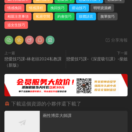
情感挽回
情感課程
挽回技巧
搭讪技巧
明明資源網
相親注意事項
私密空間
約會技巧
肢體語言
脫單技巧
追女生技巧
分享海報
上一篇
下一篇
戀愛技巧課-林老頭2024私教課
戀愛技巧課-《深度吸引課》-柴姐
（新版）
下載這個資源的小夥伴還下載了
兩性博弈大師課