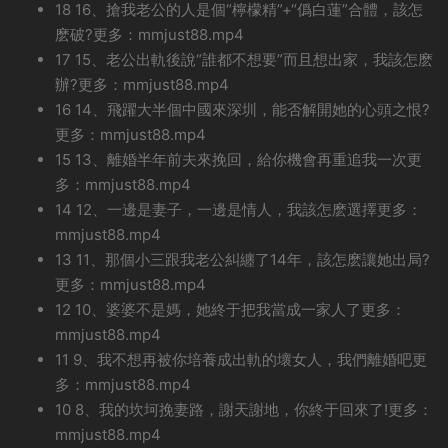
18 16、搶我老公的人是個“檸檬精”+“僞白蓮”合體，該怎
麽破?更多：mmjust88.mp4
17 15、老公出軌後說“誰都不想要”而且想出家，我該怎麽
辦?更多：mmjust88.mp4
16 14、飛躍大半個中國來深圳，能否解開她的心頭之恨?
更多：mmjust88.mp4
15 13、離婚半年前夫來挽回，給你機會再重追我一次更
多：mmjust88.mp4
14 12、一邊是妻子，一邊是情人，我該怎麽選擇更多：
mmjust88.mp4
13 11、那個小三跟我老公糾纏了14年，該怎麽讓她出局?
更多：mmjust88.mp4
12 10、婆婆不是媽，她終于把我當成一家人了更多：
mmjust88.mp4
11 9、我不想再被你培養成出軌的壞女人，我們離婚吧更
多：mmjust88.mp4
10 8、我的坎坷挽妻路，謝天謝地，你終于回來了!更多：
mmjust88.mp4