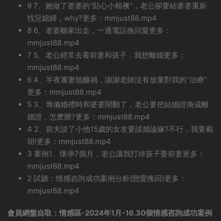
9 7、她做了婆婆的“貼心小棉襖”，老公卻要給婆婆重新
找兒媳婦，why?更多：mmjust88.mp4
8 6、老婆離家出走，一通電話挽回愛更多：
mmjust88.mp4
7 5、老公經常去看前妻和孩子，我想離婚更多：
mmjust88.mp4
6 4、半夜審妻險釀禍，謝謝老師沒有放棄對我的“治療”
更多：mmjust88.mp4
5 3、籌備婚禮時和婆婆鬧翻了，老公要把結婚證換成離
婚證，怎麽辦?更多：mmjust88.mp4
4 2、前夫談了小他15歲的女友要談婚論嫁?不行，我要截
胡!更多：mmjust88.mp4
3 案例1、懷孕7個月，老公讓我打掉孩子娶前妻更多：
mmjust88.mp4
2 試聽：情感咨詢成功案例分析(戀愛挽回)更多：
mmjust88.mp4
會員網盤自取：情感區-2024年1月-16.30個情感咨詢成功案例