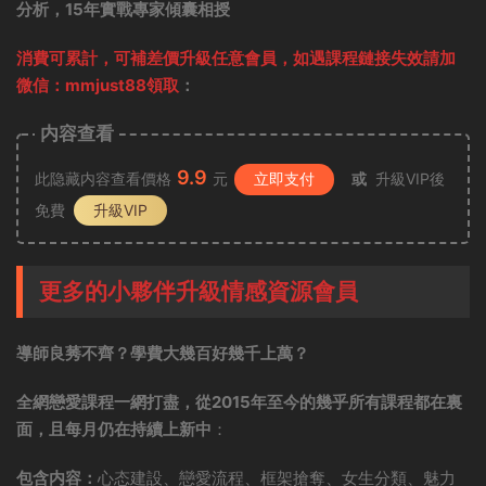
分析，15年實戰專家傾囊相授
消費可累計，可補差價升級任意會員，
如遇課程鏈接失效請加
微信：mmjust88領取
：
内容查看
9.9
此隐藏内容查看價格
元
立即支付
或
升級VIP後
免費
升級VIP
更多的小夥伴升級情感資源會員
導師良莠不齊？學費大幾百好幾千上萬？
全網戀愛課程一網打盡，從2015年至今的幾乎所有課程都在裏
面，且每月仍在持續上新中
：
包含内容：
心态建設、戀愛流程、框架搶奪、女生分類、魅力