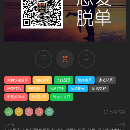
賞
0
0
如何快速脫單
如何脫單
婆媳關系
婚姻維系
家庭關系
戀愛技巧
戀愛課程
情感咨詢
情感挽回
情感課程
明明資源網
脫單技巧
追女生技巧
分享海報
上一篇
下一篇