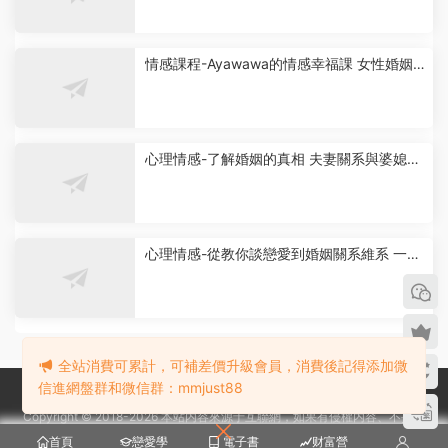
情感課程-Ayawawa的情感幸福課 女性婚姻
經營與戀愛技巧-女人的戀愛技巧與幸福婚姻
技巧
心理情感-了解婚姻的真相 夫妻關系與婆媳關
系更加得心應手
心理情感-從教你談戀愛到婚姻關系維系 一條
龍服務的心理情感類課程！
全站消費可累計，可補差價升級會員，消費後記得添加微
信進網盤群和微信群：mmjust88
Copyright © 2018-2026 本站内容來源于互聯網，如果有侵權内容、不妥之
處，請第一時間聯系我們删除。敬請諒解! 微信：mmjust88
首頁
戀愛學
電子書
财富營