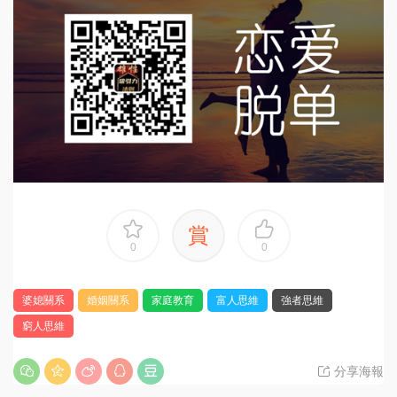
賞
0
0
婆媳關系
婚姻關系
家庭教育
富人思維
強者思維
窮人思維
分享海報