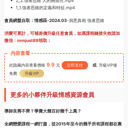
2_2.強者思維 人的兩面性.mp4
1_1.強者思維的定義和特征.mp4
會員網盤自取：情感區-
2024.03
-洞悉真相 強者思維
消費可累計，可補差價升級任意會員，
如遇課程鏈接失效請加
微信：mmjust88領取
：
内容查看
9.9
此隐藏内容查看價格
元
立即支付
或
升級VIP後
免費
升級VIP
更多的小夥伴升級情感資源會員
導師良莠不齊？學費大幾百好幾千上萬？
全網戀愛課程一網打盡，從2015年至今的幾乎所有課程都在裏