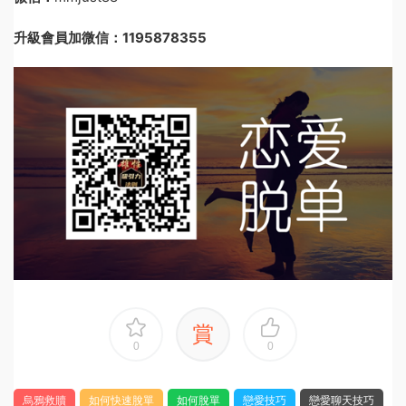
升級會員加微信：1195878355
賞
0
0
烏鴉救贖
如何快速脫單
如何脫單
戀愛技巧
戀愛聊天技巧