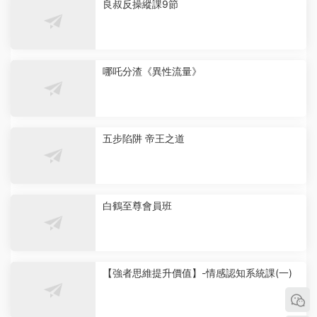
良叔反操縱課9節
哪吒分渣《異性流量》
五步陷阱 帝王之道
白鶴至尊會員班
【強者思維提升價值】-情感認知系統課(一)